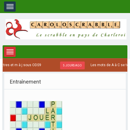
s et m à j sous ODS9
Les mots de A à C se terminan
5 JOURS AGO
Entraînement