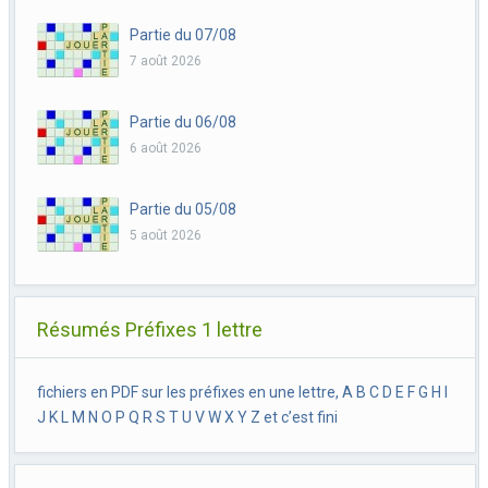
Partie du 07/08
7 août 2026
Partie du 06/08
6 août 2026
Partie du 05/08
5 août 2026
Résumés Préfixes 1 lettre
fichiers en PDF sur les préfixes en une lettre, A B C D E F G H I
J K L M N O P Q R S T U V W X Y Z et c’est fini