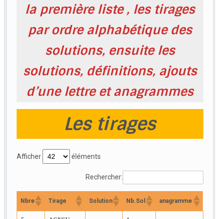
la première liste , les tirages
par ordre alphabétique des
solutions, ensuite les
solutions, définitions, ajouts
d’une lettre et anagrammes
Les tirages
Afficher
éléments
Rechercher:
Nbre
Tirage
Solution
Nb.Sol
anagramme