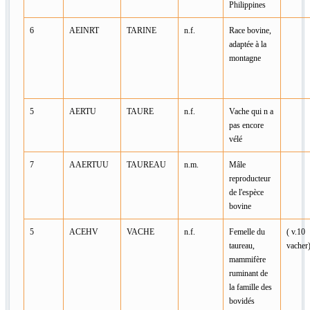
Philippines
6
AEINRT
TARINE
n.f.
Race bovine,
adaptée à la
montagne
5
AERTU
TAURE
n.f.
Vache qui n a
pas encore
vélé
7
AAERTUU
TAUREAU
n.m.
Mâle
reproducteur
de l'espèce
bovine
5
ACEHV
VACHE
n.f.
Femelle du
( v.10
taureau,
vacher
mammifère
ruminant de
la famille des
bovidés