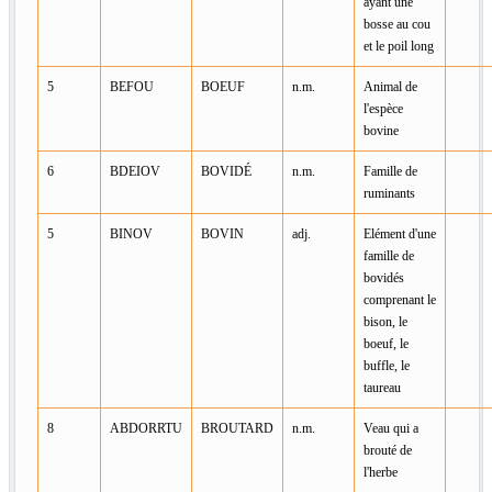
ayant une
bosse au cou
et le poil long
5
BEFOU
BOEUF
n.m.
Animal de
l'espèce
bovine
6
BDEIOV
BOVIDÉ
n.m.
Famille de
ruminants
5
BINOV
BOVIN
adj.
Elément d'une
famille de
bovidés
comprenant le
bison, le
boeuf, le
buffle, le
taureau
8
ABDORRTU
BROUTARD
n.m.
Veau qui a
brouté de
l'herbe