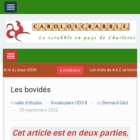
 sous ODS9
Les mots de A à C se terminant par US, 
4 JOURS AGO
Les bovidés
in
salle d'études
Vocabulaire ODS 8
by
Bernard Gilot
/
—
25 septembre 2022
—
Cet article est en deux parties,