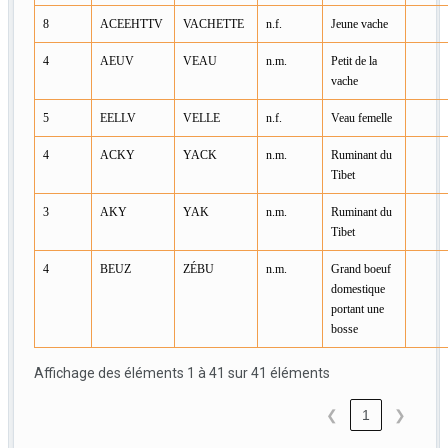
8
ACEEHTTV
VACHETTE
n.f.
Jeune vache
4
AEUV
VEAU
n.m.
Petit de la
vache
5
EELLV
VELLE
n.f.
Veau femelle
4
ACKY
YACK
n.m.
Ruminant du
Tibet
3
AKY
YAK
n.m.
Ruminant du
Tibet
4
BEUZ
ZÉBU
n.m.
Grand boeuf
domestique
portant une
bosse
Affichage des éléments 1 à 41 sur 41 éléments
❮
1
❯