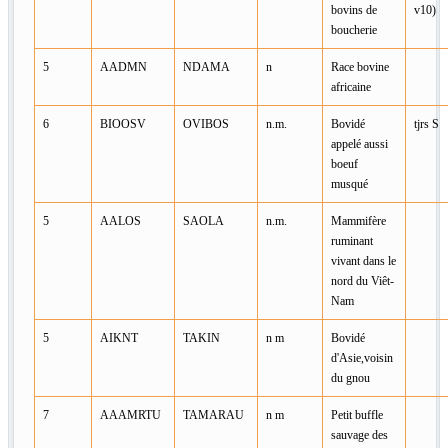
bovins de
v10)
boucherie
5
AADMN
NDAMA
n
Race bovine
africaine
6
BIOOSV
OVIBOS
n.m.
Bovidé
tjrs S
appelé aussi
boeuf
musqué
5
AALOS
SAOLA
n.m.
Mammifère
ruminant
vivant dans le
nord du Viêt-
Nam
5
AIKNT
TAKIN
n m
Bovidé
d'Asie,voisin
du gnou
7
AAAMRTU
TAMARAU
n m
Petit buffle
sauvage des