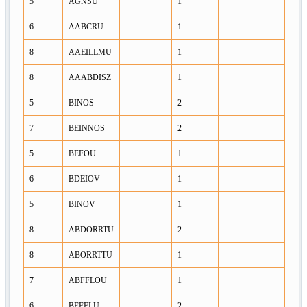
5
AGNSU
1
6
AABCRU
1
8
AAEILLMU
1
8
AAABDISZ
1
5
BINOS
2
7
BEINNOS
2
5
BEFOU
1
6
BDEIOV
1
5
BINOV
1
8
ABDORRTU
2
8
ABORRTTU
1
7
ABFFLOU
1
6
BEFFLU
2