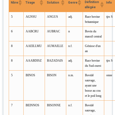
Définition
Nbre
Tirage
Solution
Genre
Info
allégée
5
AGNSU
ANGUS
adj.
Race bovine
tjrs S
britannique
6
AABCRU
AUBRAC
n
Bovin du
massif central
8
AAEILLMU
AUMAILLE
n.f.
Génisse d'un
an
8
AAABDISZ
BAZADAIS
adj.
Race bovine
tjrs S
du Sud-ouest
5
BINOS
BISON
n.m.
Bovidé
onne
sauvage,
ayant une
bosse au cou
et le poil long
7
BEINNOS
BISONNE
n.f.
Bovidé
sauvage,