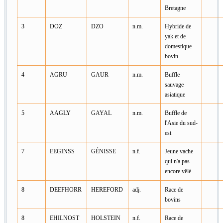
Bretagne
3
DOZ
DZO
n.m.
Hybride de
yak et de
domestique
bovin
4
AGRU
GAUR
n.m.
Buffle
sauvage
asiatique
5
AAGLY
GAYAL
n.m.
Buffle de
l'Asie du sud-
est
7
EEGINSS
GÉNISSE
n.f.
Jeune vache
qui n'a pas
encore vêlé
8
DEEFHORR
HEREFORD
adj.
Race de
bovins
8
EHILNOST
HOLSTEIN
n.f.
Race de