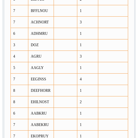
7
BFFLNOU
1
7
ACHNORT
3
6
ADHMRU
1
3
DOZ
1
4
AGRU
3
5
AAGLY
1
7
EEGINSS
4
8
DEEFHORR
1
8
EHILNOST
2
6
AABKRU
1
7
AABEKRU
1
7
EKOPRUY
1