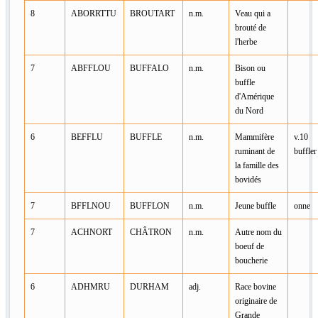
8
ABORRTTU
BROUTART
n.m.
Veau qui a
brouté de
l'herbe
7
ABFFLOU
BUFFALO
n.m.
Bison ou
buffle
d'Amérique
du Nord
6
BEFFLU
BUFFLE
n.m.
Mammifère
v.10
ruminant de
buffler
la famille des
bovidés
7
BFFLNOU
BUFFLON
n.m.
Jeune buffle
onne
7
ACHNORT
CHÂTRON
n.m.
Autre nom du
boeuf de
boucherie
6
ADHMRU
DURHAM
adj.
Race bovine
originaire de
Grande