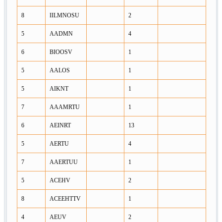
8
IILMNOSU
2
5
AADMN
4
6
BIOOSV
1
5
AALOS
1
5
AIKNT
1
7
AAAMRTU
1
6
AEINRT
13
5
AERTU
4
7
AAERTUU
1
5
ACEHV
2
8
ACEEHTTV
1
4
AEUV
2