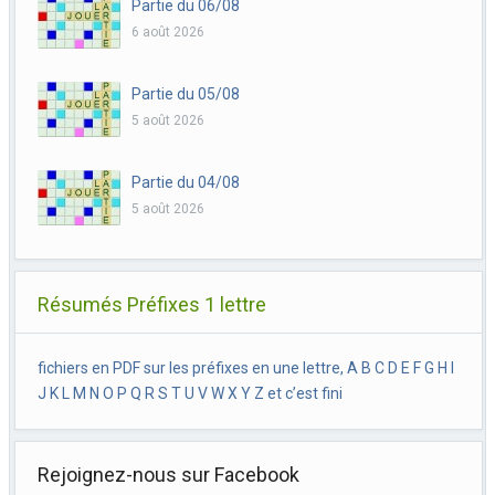
Partie du 06/08
6 août 2026
Partie du 05/08
5 août 2026
Partie du 04/08
5 août 2026
Résumés Préfixes 1 lettre
fichiers en PDF sur les préfixes en une lettre, A B C D E F G H I
J K L M N O P Q R S T U V W X Y Z et c’est fini
Rejoignez-nous sur Facebook