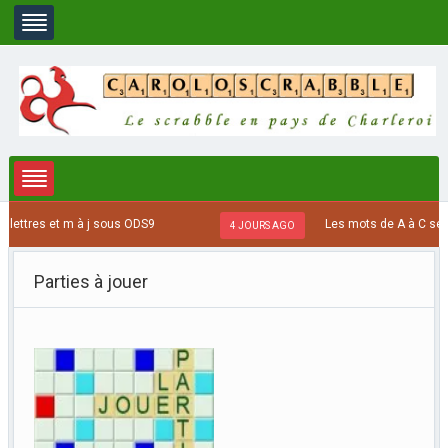
tres et m à j sous ODS9
Les mots de A à C se termi
4 JOURS AGO
Parties à jouer