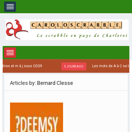
es et m à j sous ODS9
Les mots de A à C se termina
5 JOURS AGO
Articles by:
Bernard Clesse