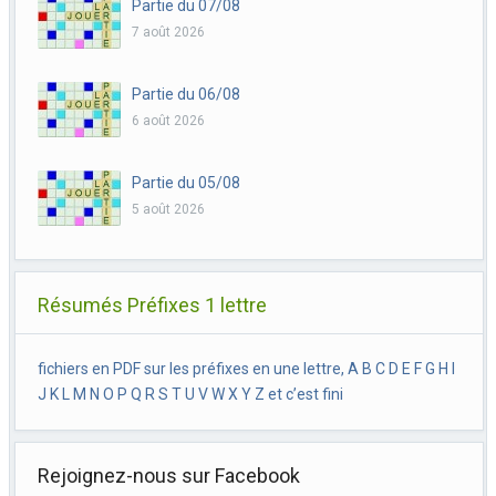
Partie du 07/08
7 août 2026
Partie du 06/08
6 août 2026
Partie du 05/08
5 août 2026
Résumés Préfixes 1 lettre
fichiers en PDF sur les préfixes en une lettre, A B C D E F G H I
J K L M N O P Q R S T U V W X Y Z et c’est fini
Rejoignez-nous sur Facebook