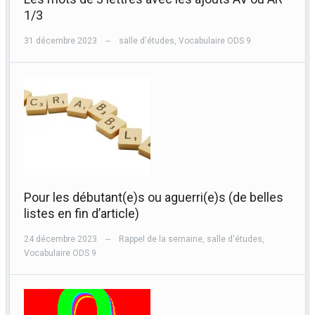
1/3
31 décembre 2023
salle d'études
,
Vocabulaire ODS 9
—
Pour les débutant(e)s ou aguerri(e)s (de belles
listes en fin d’article)
24 décembre 2023
Rappel de la semaine
,
salle d'études
,
—
Vocabulaire ODS 9