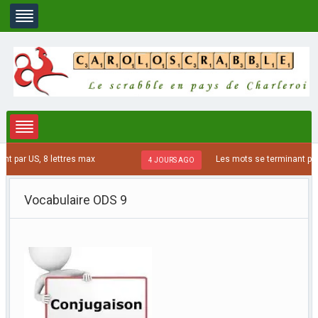
par US, 8 lettres max
Les mots se terminant par AT
4 JOURS AGO
Vocabulaire ODS 9