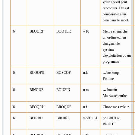
votre cheval peut
rencontrer. Elle est
comparable à un
bleu dans le sabot.
6
BEOORT
BOOTER
v.10
Mettre en marche
un ordinateur en
chargeant le
système
d'exploitation ou un
programme
6
BCOOPS
BOSCOP
n.f.
→boskoop.
Pomme
6
BINOUZ
BOUZIN
n.m.
→ bousin.
Mauvaise tourbe
6
BEOQRU
BROQUE
n.f.
Chose sans valeur.
6
BEIRRU
BRUIRE
v.déf. 131
pp BRUI ou
BRUIT