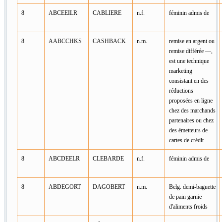
8
ABCEEILR
CABLIERE
n.f.
féminin admis de
8
AABCCHKS
CASHBACK
n.m.
remise en argent ou
remise différée —,
est une technique
marketing
consistant en des
réductions
proposées en ligne
chez des marchands
partenaires ou chez
des émetteurs de
cartes de crédit
8
ABCDEELR
CLEBARDE
n.f.
féminin admis de
8
ABDEGORT
DAGOBERT
n.m.
Belg. demi-baguette
de pain garnie
d'aliments froids