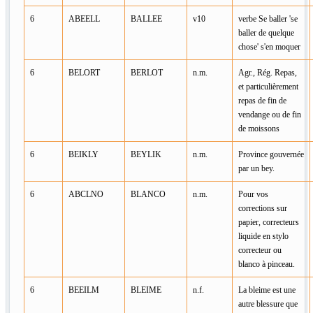
6
ABEELL
BALLEE
v10
verbe Se baller 'se
baller de quelque
chose' s'en moquer
6
BELORT
BERLOT
n.m.
Agr., Rég. Repas,
et particulièrement
repas de fin de
vendange ou de fin
de moissons
6
BEIKLY
BEYLIK
n.m.
Province gouvernée
par un bey.
6
ABCLNO
BLANCO
n.m.
Pour vos
corrections sur
papier, correcteurs
liquide en stylo
correcteur ou
blanco à pinceau.
6
BEEILM
BLEIME
n.f.
La bleime est une
autre blessure que