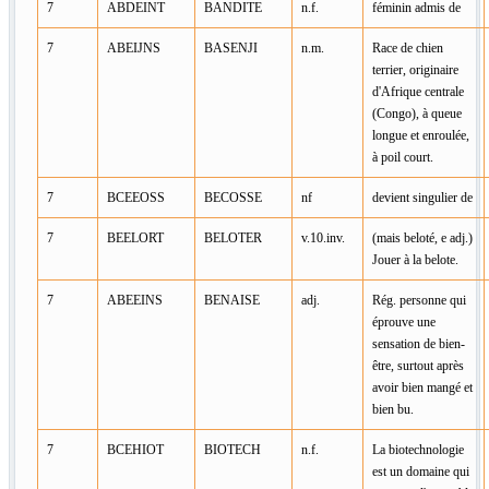
7
ABDEINT
BANDITE
n.f.
féminin admis de
7
ABEIJNS
BASENJI
n.m.
Race de chien
terrier, originaire
d'Afrique centrale
(Congo), à queue
longue et enroulée,
à poil court.
7
BCEEOSS
BECOSSE
nf
devient singulier de
7
BEELORT
BELOTER
v.10.inv.
(mais beloté, e adj.)
Jouer à la belote.
7
ABEEINS
BENAISE
adj.
Rég. personne qui
éprouve une
sensation de bien-
être, surtout après
avoir bien mangé et
bien bu.
7
BCEHIOT
BIOTECH
n.f.
La biotechnologie
est un domaine qui