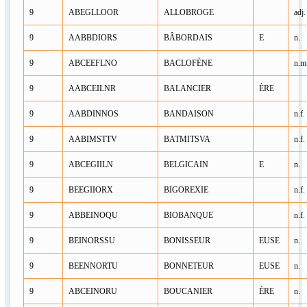
9
ABEGLLOOR
ALLOBROGE
adj.
9
AABBDIORS
BÂBORDAIS
E
n.
9
ABCEEFLNO
BACLOFÈNE
n.m
9
AABCEILNR
BALANCIER
ÈRE
9
AABDINNOS
BANDAISON
n.f.
9
AABIMSTTV
BATMITSVA
n.f.
9
ABCEGIILN
BELGICAIN
E
n.
9
BEEGIIORX
BIGOREXIE
n.f.
9
ABBEINOQU
BIOBANQUE
n.f.
9
BEINORSSU
BONISSEUR
EUSE
n.
9
BEENNORTU
BONNETEUR
EUSE
n.
9
ABCEINORU
BOUCANIER
ÈRE
n.