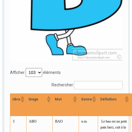
Afficher
éléments
Rechercher:
nbre
tirage
Mot
Genre
Définition
3
ABO
BAO
n.m.
Le bao est un petit
pain farci, cuit à la