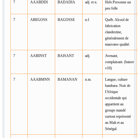
7
AAABDDI
BADADIA
adj. et n.
Helv.Personne un
peu folle
7
ABEGOSS
BAGOSSE
n.f.
Québ. Alcool de
fabrication
clandestine,
généralement de
mauvaise qualité.
7
AABINST
BAISANT
adj.
Avenant,
complaisant. (baiser
v10)
7
AAABMNN
BAMANAN
n.m.
Langue, culture
bambara. Noir de
l'Afrique
occidentale qui
appartient au
groupe mandé
surtout représenté
au Mali et au
Sénégal.