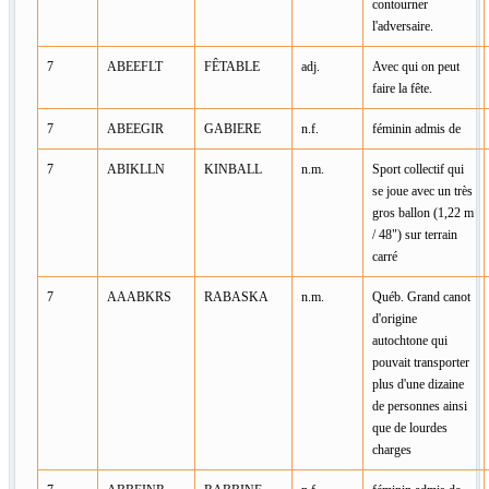
contourner
l'adversaire.
7
ABEEFLT
FÊTABLE
adj.
Avec qui on peut
faire la fête.
7
ABEEGIR
GABIERE
n.f.
féminin admis de
7
ABIKLLN
KINBALL
n.m.
Sport collectif qui
se joue avec un très
gros ballon (1,22 m
/ 48") sur terrain
carré
7
AAABKRS
RABASKA
n.m.
Québ. Grand canot
d'origine
autochtone qui
pouvait transporter
plus d'une dizaine
de personnes ainsi
que de lourdes
charges