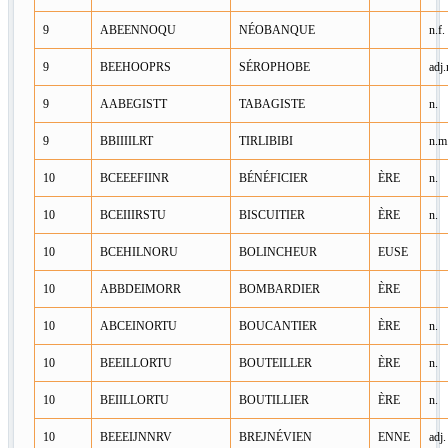
9
ABEENNOQU
NÉOBANQUE
n.f.
9
BEEHOOPRS
SÉROPHOBE
adj
9
AABEGISTT
TABAGISTE
n.
9
BBIIIILRT
TIRLIBIBI
n.m
10
BCEEEFIINR
BÉNÉFICIER
ÈRE
n.
10
BCEIIIRSTU
BISCUITIER
ÈRE
n.
10
BCEHILNORU
BOLINCHEUR
EUSE
10
ABBDEIMORR
BOMBARDIER
ÈRE
10
ABCEINORTU
BOUCANTIER
ÈRE
n.
10
BEEILLORTU
BOUTEILLER
ÈRE
n.
10
BEIILLORTU
BOUTILLIER
ÈRE
n.
10
BEEEIJNNRV
BREJNÉVIEN
ENNE
adj.