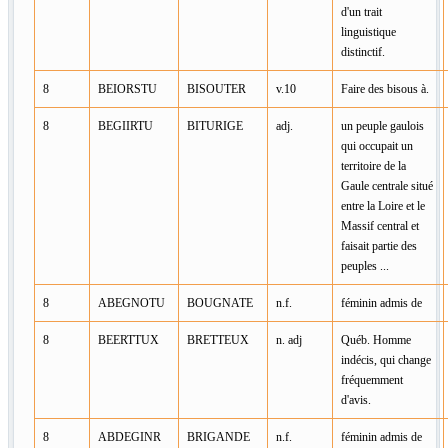
d'un trait
linguistique
distinctif.
8
BEIORSTU
BISOUTER
v.10
Faire des bisous à.
8
BEGIIRTU
BITURIGE
adj.
un peuple gaulois
qui occupait un
territoire de la
Gaule centrale situé
entre la Loire et le
Massif central et
faisait partie des
peuples ...
8
ABEGNOTU
BOUGNATE
n.f.
féminin admis de
8
BEERTTUX
BRETTEUX
n. adj
Québ. Homme
indécis, qui change
fréquemment
d'avis.
8
ABDEGINR
BRIGANDE
n.f.
féminin admis de