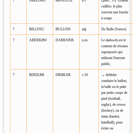
7
ABELORU
BRAOULE
n.f.
Québ., Vx. Grande
cuillère, le plus
souvent une louche
à soupe.
7
BILLOSU
BULLOIS
adj.
De Bulle (Suisse).
7
ABDEKRW
DARKWEB
n.m.
Le darkweb,est le
contenu de réseaux
superposés qui
utilisent l'internet
public,
7
BDEILRR
DRIBLER
v.10
→ dribbler.
conduire le ballon,
la balle ou le palet
par petits coups de
pied (football,
rugby), de crosse
(hockey), ou de
main (basket,
handball), pour
éviter ou