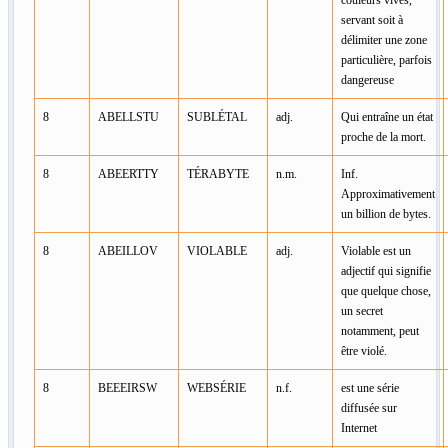
servant soit à
délimiter une zone
particulière, parfois
dangereuse
8
ABELLSTU
SUBLÉTAL
adj.
Qui entraîne un état
proche de la mort.
8
ABEERTTY
TÉRABYTE
n.m.
Inf.
Approximativement
un billion de bytes.
8
ABEILLOV
VIOLABLE
adj.
Violable est un
adjectif qui signifie
que quelque chose,
un secret
notamment, peut
être violé.
8
BEEEIRSW
WEBSÉRIE
n.f.
est une série
diffusée sur
Internet