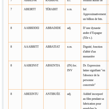
7
ABBEINR
RABBINE
n.f.
féminin admis de
7
ABEIRTT
TÉRABIT
n.m.
Inf.
Approximativement
un billion de bits.
8
AABBDDEI
ABBADIDE
adj.
D’une dynastie
arabe d’Espagne
(XIe s.).
8
AAABBITT
ABBATIAT
n.m.
Dignité, fonction
d'abbé d'un
monastère
8
AABEINST
ABSENTIA
(IN) loc.
Dr. Expression
INV
latine signifiant "en
l'absence de la
personne
concernée"
8
ABEEINTU
ANTIBUÉE
adj.
Additif incorporé
au film pendant sa
fabrication pour
empêcher la