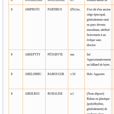
8
ABIPRSTU
PARTIBUS
(IN) loc.
S'est dit d'un ancien
siège épiscopal,
généralement situé
en pays devenu
musulman, attribué
fictivement à un
évêque sans
diocèse
8
ABEEPTTY
PÉTABYTE
nm.
Inf.
Approximativement
un billiard de bytes.
8
ABELORRU
RABOULER
v.10
Helv. Apporter.
8
ABEILRSU
RUBALISE
n.f.
(Nom déposé)
Ruban en plastique
(polyéthylène,
généralement) de
couleurs vives,