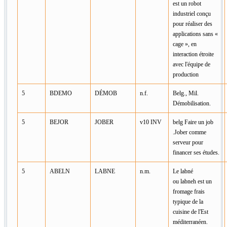
est un robot
industriel conçu
pour réaliser des
applications sans «
cage », en
interaction étroite
avec l'équipe de
production
5
BDEMO
DÉMOB
n.f.
Belg., Mil.
Démobilisation.
5
BEJOR
JOBER
v10 INV
belg Faire un job
.Jober comme
serveur pour
financer ses études.
5
ABELN
LABNE
n.m.
Le labné
ou labneh est un
fromage frais
typique de la
cuisine de l'Est
méditerranéen.