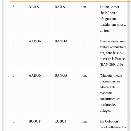
5
ABILS
BAILS
n.m.
En fait, le mot
"bails" sert a
désigner un
machin, une chose,
un truc.
5
AABDN
BANDA
n.f.
Une banda est une
fanfare ambulatoire,
qui, dans le sud-
ouest de la France
(BANDER v10)
5
AABGN
BANGA
n.m.
(Mayotte) Petite
maison que les
adolescents
mahorais
construisent en
bordure des
villages.
5
BCOOT
COBOT
n.m.
Un Cobot ou «
robot collaboratif »