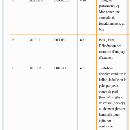
6
BEGRUU
BUGUER
v.10
→boguer.
(Informatique)
Manifester une
anomalie de
fonctionnement, un
bug
6
BDEEIL
DÉLIBÉ
n.f.
Belg., Fam.
Délibération des
membres d’un jury
d’examen.
6
BDEILR
DRIBLE
n.m.
→ dribble.→
dribbler. conduire le
ballon, la balle ou le
palet par petits
coups de pied
(football, rugby),
de crosse (hockey),
ou de main (basket,
handball), pour
éviter ou
contourner