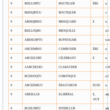
9
BEILLORTU
BOUTILLER
ÈRE
n.
9
BEIOQRTUU
BOUTIQUER
v.
9
ABDIQRRSU
BRISQUARD
E
n.
9
BEILLOQRU
BROQUILLE
n.f.
9
ABEHLMPTU
BUPHTALME
n.m
9
ABCEIMRSU
CAMBUSIER
ÈRE
n.
9
ABCEELNRT
CÉLÉBRANT
E
n.
9
AABCDELRU
CLABAUDER
v.1
9
BCEIOOQTU
COBOTIQUE
n.f.
9
ABCEEHRUU
ÉBAUCHEUR
EUSE
n.
9
ABEIILLLR
ILLIBÉRAL
E,
adj.
AUX
9
BCEILNRTU
INTERCLUB
adj