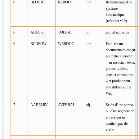
6
BEOORT
REBOOT
n.m.
Redémarrage d'un
système
informatique.
(rebooter v10)
6
ABLOST
TOLBAS
nm
pluriel admis de
6
BCDEOW
WEBDOC
n.m.
Fam. est un
documentaire conçu
pour être interactif
– en associant texte,
photos, vidéos,
sons et animations
– et produit pour
être diffusé sur le
Web.
7
AABELRV
AVERBAL
adj.
Se dit d'une phrase
ou d'un segment de
phrase qui ne
contient pas de
verbe.