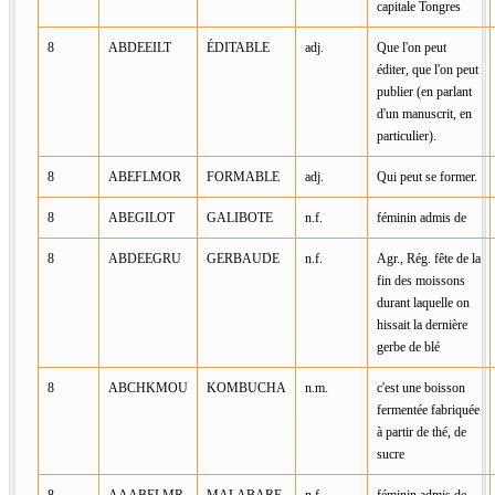
capitale Tongres
8
ABDEEILT
ÉDITABLE
adj.
Que l'on peut
éditer, que l'on peut
publier (en parlant
d'un manuscrit, en
particulier).
8
ABEFLMOR
FORMABLE
adj.
Qui peut se former.
8
ABEGILOT
GALIBOTE
n.f.
féminin admis de
8
ABDEEGRU
GERBAUDE
n.f.
Agr., Rég. fête de la
fin des moissons
durant laquelle on
hissait la dernière
gerbe de blé
8
ABCHKMOU
KOMBUCHA
n.m.
c'est une boisson
fermentée fabriquée
à partir de thé, de
sucre
8
AAABELMR
MALABARE
n.f.
féminin admis de