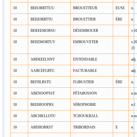
10
BEEORRTTUU
BROUETTEUR
EUSE
n.
10
BEEIORRTTU
BROUETTIER
ÈRE
n.
10
BDEEEMORSU
DÉSEMBOUER
v.1
10
BEEEMORTUV
EMBOUVETER
v.2
21
10
ABDEEELNNT
ENTENDABLE
adj.
10
AABCEFLRTU
FACTURABLE
adj.
10
BEFIILRSTU
FLIBUSTIER
ÈRE
n.
10
ABENOOPSST
PÉTABOSSON
n.m
10
BEEHIOOPRS
SÉROPHOBIE
n.f.
10
ABCHKLLOTU
TCHOUKBALL
n.m
10
ABDIIORRST
TRIBORDAIS
E
n.