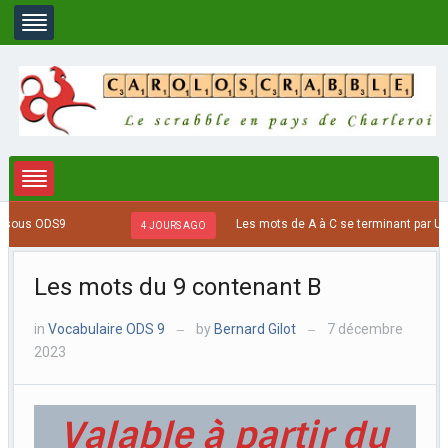
Les mots de A à C se terminant par US, 8 lettres m
4 JOURS AGO
Les mots du 9 contenant B
in
Vocabulaire ODS 9
by
Bernard Gilot
7 décembre
—
—
2023
Valable à partir du