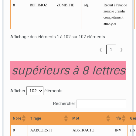
8
BEFIIMOZ
ZOMBIFIÉ
adj.
Réduit à l'état de
zombie ; rendu
complètement
amorphe
Affichage des éléments 1 à 102 sur 102 éléments
❮
1
❯
supérieurs à 8 lettres
Afficher
éléments
Rechercher:
Nbre
Tirage
Mot
info
Ge
9
AABCORSTT
ABSTRACTO
INV
(IN)