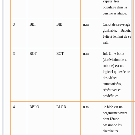
vapeur, très
populaire dans la
cuisine asiatique.
3
BBI
BIB
n.m.
Canot de sauvetage
gonflable. – Bavoir.
évite à l'enfant de se
salir
3
BOT
BOT
n.m.
Inf. Un « bot »
(abréviation de «
robot ») est un
logiciel qui exécute
des tâches
automatisées,
répétitives et
prédéfinies.
4
BBLO
BLOB
n.m.
le blob est un
organisme vivant
dont l'étude
passionne les
chercheurs.