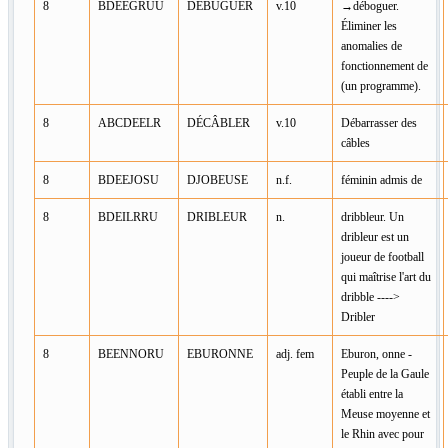
8
BDEEGRUU
DÉBUGUER
v.10
→déboguer.
Éliminer les
anomalies de
fonctionnement de
(un programme).
8
ABCDEELR
DÉCÂBLER
v.10
Débarrasser des
câbles
8
BDEEJOSU
DJOBEUSE
n.f.
féminin admis de
8
BDEILRRU
DRIBLEUR
n.
dribbleur. Un
dribleur est un
joueur de football
qui maîtrise l'art du
dribble ---->
Dribler
8
BEENNORU
EBURONNE
adj. fem
Eburon, onne -
Peuple de la Gaule
établi entre la
Meuse moyenne et
le Rhin avec pour