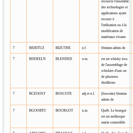
recouvre l'ensemble
des technologies et
applications ayant
recours à
l'utilisation ou à la
modification de
matériaux vivants
7
BEHITUZ
BIZUTHE
n.f.
féminin admis de
7
BDDEELN
BLENDED
n.m.
est un whisky issu
de l'assemblage de
whiskies d'une ou
de plusieurs
distilleries
7
BCEOOST
BOSCOTE
adj et n.f.
(boscotte) féminin
admis de
7
BGOORTU
BOURGOT
n.m.
Québ. Le bourgot
est un mollusque
marin comestible.