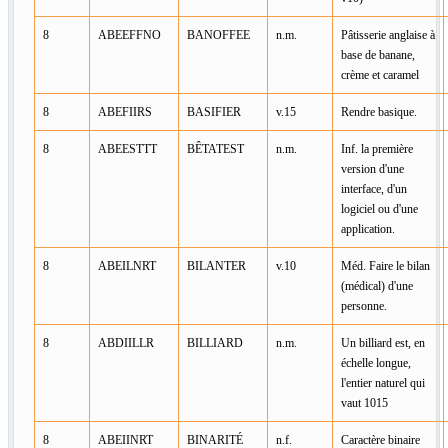
8
ABEEFFNO
BANOFFEE
n.m.
Pâtisserie anglaise à
base de banane,
crème et caramel
8
ABEFIIRS
BASIFIER
v.15
Rendre basique.
8
ABEESTTT
BÊTATEST
n.m.
Inf. la première
version d'une
interface, d'un
logiciel ou d'une
application.
8
ABEILNRT
BILANTER
v.10
Méd. Faire le bilan
(médical) d'une
personne.
8
ABDIILLR
BILLIARD
n.m.
Un billiard est, en
échelle longue,
l'entier naturel qui
vaut 1015
8
ABEIINRT
BINARITÉ
n.f.
Caractère binaire