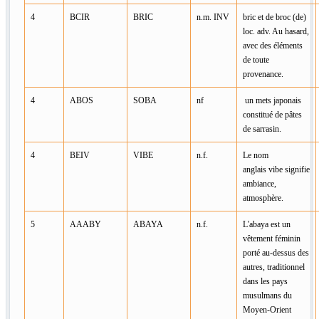
4
BCIR
BRIC
n.m. INV
bric et de broc (de)
loc. adv. Au hasard,
avec des éléments
de toute
provenance.
4
ABOS
SOBA
nf
un mets japonais
constitué de pâtes
de sarrasin.
4
BEIV
VIBE
n.f.
Le nom
anglais vibe signifie
ambiance,
atmosphère.
5
AAABY
ABAYA
n.f.
L'abaya est un
vêtement féminin
porté au-dessus des
autres, traditionnel
dans les pays
musulmans du
Moyen-Orient