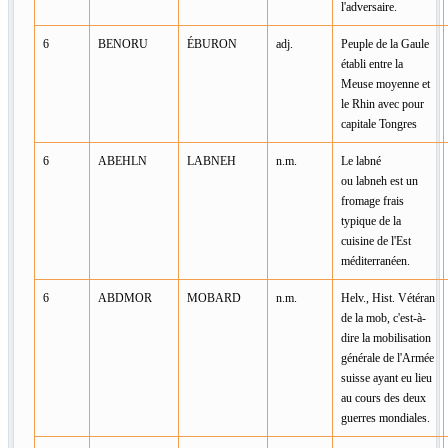
l'adversaire.
6
BENORU
ÉBURON
adj.
Peuple de la Gaule
établi entre la
Meuse moyenne et
le Rhin avec pour
capitale Tongres
6
ABEHLN
LABNEH
n.m.
Le labné
ou labneh est un
fromage frais
typique de la
cuisine de l'Est
méditerranéen.
6
ABDMOR
MOBARD
n.m.
Helv., Hist. Vétéran
de la mob, c'est-à-
dire la mobilisation
générale de l'Armée
suisse ayant eu lieu
au cours des deux
guerres mondiales.