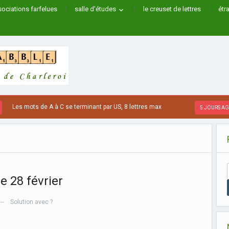
ociations farfelues
salle d’études
le creuset de lettres
étr
s mots de A à C se terminant par US, 8 lettres max
5 JOURS AGO
 28 février
Solution avec ?
—