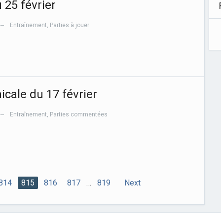
 25 février
Entraînement
,
Parties à jouer
—
icale du 17 février
Entraînement
,
Parties commentées
—
814
815
816
817
…
819
Next