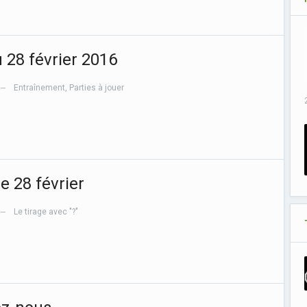
u 28 février 2016
Entraînement
,
Parties à jouer
—
 28 février
Le tirage avec "?"
—