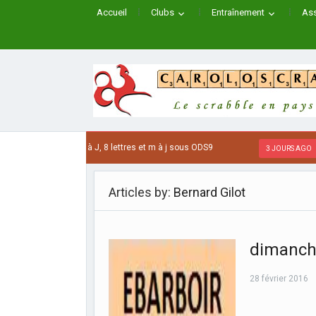
Accueil
Clubs
Entraînement
Ass
JAPONAIS de A à J, 8 lettres et m à j sous ODS9
Le
3 JOURS AGO
Articles by:
Bernard Gilot
dimanche
28 février 2016