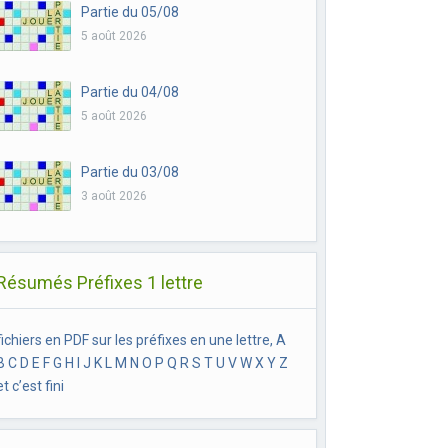
Partie du 05/08
5 août 2026
Partie du 04/08
5 août 2026
Partie du 03/08
3 août 2026
Résumés Préfixes 1 lettre
fichiers en PDF sur les préfixes en une lettre, A
B C D E F G H I J K L M N O P Q R S T U V W X Y Z
et c’est fini