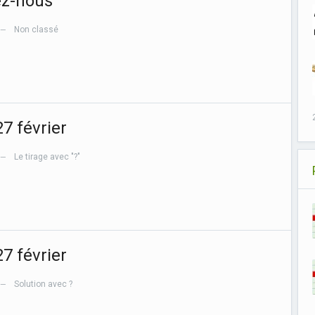
ez-nous
Non classé
—
7 février
Le tirage avec "?"
—
7 février
Solution avec ?
—