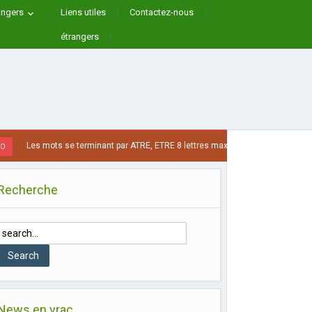
angers
Liens utiles
Contactez-nous
étrangers
Les mots se terminant par ATRE, ETRE 8 lettres max
1 SEMAINE AGO
Recherche
News en vrac