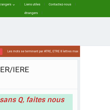
trangers
Liens utiles
Contactez-nous
étrangers
ots se terminant par ATRE, ETRE 8 lettres max
L
1 SEMAINE AGO
IER/IERE
 sans Q, faites nous