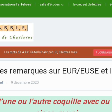
ociations farfelues
salle d’études
le creuset de lettres
é
 de A à C se terminant par US, 8 lettres max
Les m
7 JOURS AGO
ses remarques sur EUR/EUSE et 
lot
9 décembre 2020
—
l’une ou l’autre coquille avec ou