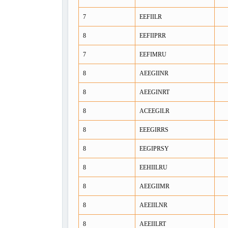
7
EEFIILR
8
EEFIIPRR
7
EEFIMRU
8
AEEGIINR
8
AEEGINRT
8
ACEEGILR
8
EEEGIRRS
8
EEGIPRSY
8
EEHIILRU
8
AEEGIIMR
8
AEEIILNR
8
AEEIILRT