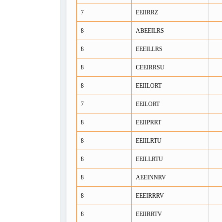
7
EEIIRRZ
8
ABEEILRS
8
EEEILLRS
8
CEEIRRSU
8
EEIILORT
7
EEILORT
8
EEIIPRRT
8
EEIILRTU
8
EEILLRTU
8
AEEINNRV
8
EEEIRRRV
8
EEIIRRTV