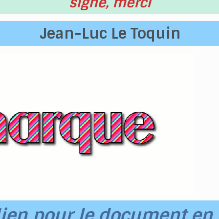
signe, merci
Jean-Luc Le Toquin
lien pour le document en