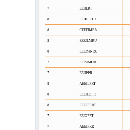
7
EEIILRT
8
EEHILRTU
8
CEEEIMRR
8
EEEILMRU
8
EEEIMNRU
7
EEIMMOR
7
EEIIPPR
8
AEEILPRT
8
EEEILOPR
8
EEIOPRRT
7
EEIOPRT
7
AEEIPRR