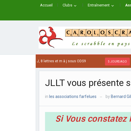
Accueil
Clubs
Entraînement
Ass
IS de A à J, 8 lettres et m à j sous ODS9
Les mots
5 JOURS AGO
JLLT vous présente 
in
les associations farfelues
by
Bernard Gi
—
Si Vous constatez 