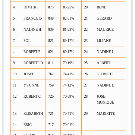
4
DIMITRI
873
85.25%
20
RENE
684
5
FRANCOIS
848
82.81%
21
GERARD
674
6
NADINE H
839
81.93%
22
MAURICE
673
7
POL
821
80.17%
23
LILIANE
672
-
ROBERT P
821
80.17%
24
NADINE J
667
9
ROBERTE D
811
79.19%
25
ALBERT
657
10
JOSEE
762
74.41%
26
GILBERTE
584
11
YVONNE
759
74.12%
27
NADINE D
561
12
ROBERT C
726
70.89%
28
JOSE-
510
MONIQUE
13
ELISABETH
721
70.41%
29
MARIETTE
458
14
ERIC
717
70.01%