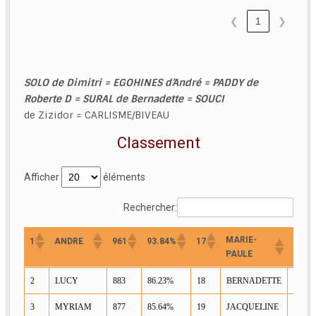
❮
1
❯
SOLO de Dimitri = EGOHINES d’André = PADDY de
Roberte D = SURAL de Bernadette = SOUCI
de Zizidor = CARLISME/BIVEAU
Classement
Afficher
éléments
Rechercher:
MARIE-
1
ANDRE
961
93.84%
17
710
PAULE
MARIE-
1
ANDRE
961
93.84%
17
710
2
LUCY
883
86.23%
18
BERNADETTE
705
PAULE
3
MYRIAM
877
85.64%
19
JACQUELINE
704