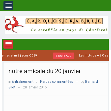
s et m à j sous ODS9
Les mots de A à C se terminant
4 JOURS AGO
notre amicale du 20 janvier
in
Entraînement
Parties commentées
by
Bernard
/
—
Gilot
28 janvier 2016
—