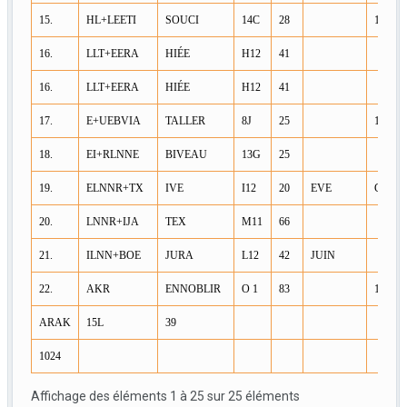
15.
HL+LEETI
SOUCI
14C
28
1/A/E
16.
LLT+EERA
HIÉE
H12
41
16.
LLT+EERA
HIÉE
H12
41
17.
E+UEBVIA
TALLER
8J
25
1/A/B2
18.
EI+RLNNE
BIVEAU
13G
25
19.
ELNNR+TX
IVE
I12
20
EVE
G
20.
LNNR+IJA
TEX
M11
66
21.
ILNN+BOE
JURA
L12
42
JUIN
22.
AKR
ENNOBLIR
O 1
83
1/D/E/
ARAK
15L
39
1024
Affichage des éléments 1 à 25 sur 25 éléments