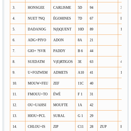
3.
HONSGEE
CARLISME
5D
94
3/A7/E
4.
NUET ?NQ
ÉGOHINES
7D
67
I/P/R
5.
DADANOG
N(I)QUENT
10D
89
1/+ ? 5
6.
ADG+PIYO
ADON
8A
21
7.
GIO+ ?SVR
PADDY
B 6
44
8.
SUEDATM
V(E)RTIGOS
3E
63
4/+ ? 9
9.
U+FOZWEM
ADMETS
A10
41
1/A/C/
10.
MOUW+FEU
ZEF
11C
40
11.
FMOUU+TO
ÉWÉ
F 1
31
12.
OU+UAHSI
MOUFTE
1A
42
13.
HIOU+PCL
SURAL
G 1
29
14.
CHLOU+IS
ZIP
C11
28
ZUP
E