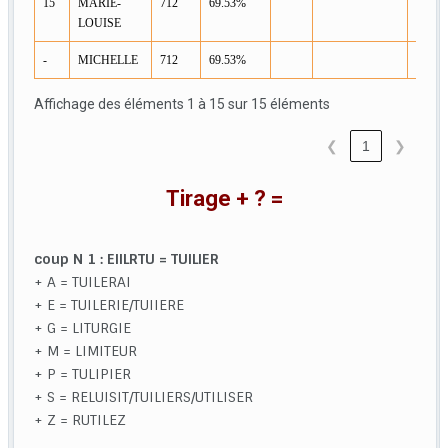
15
MARIE-
712
69.53%
LOUISE
-
MICHELLE
712
69.53%
Affichage des éléments 1 à 15 sur 15 éléments
❮
1
❯
Tirage + ? =
coup N 1 : EIILRTU = TUILIER
+ A = TUILERAI
+ E = TUILERIE/TUIIERE
+ G = LITURGIE
+ M = LIMITEUR
+ P = TULIPIER
+ S = RELUISIT/TUILIERS/UTILISER
+ Z = RUTILEZ