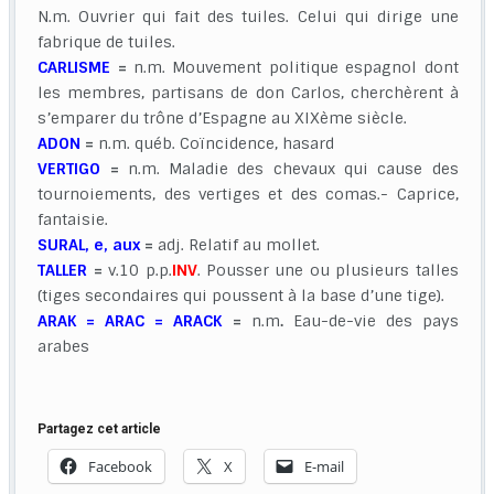
N.m. Ouvrier qui fait des tuiles. Celui qui dirige une
fabrique de tuiles.
CARLISME
=
n.m. Mouvement politique espagnol dont
les membres, partisans de don Carlos, cherchèrent à
s’emparer du trône d’Espagne au XIXème siècle.
ADON
=
n.m. québ. Coïncidence, hasard
VERTIGO
=
n.m. Maladie des chevaux qui cause des
tournoiements, des vertiges et des comas.- Caprice,
fantaisie.
SURAL, e, aux
=
adj. Relatif au mollet.
TALLER
=
v.10 p.p.
INV
. Pousser une ou plusieurs talles
(tiges secondaires qui poussent à la base d’une tige).
ARAK = ARAC = ARACK
=
n.m
.
Eau-de-vie des pays
arabes
Partagez cet article
Facebook
X
E-mail