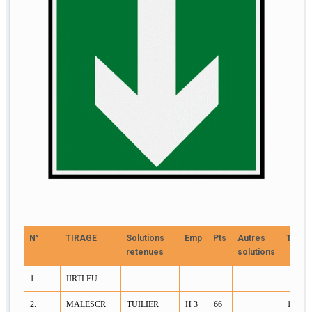
N°
TIRAGE
Solutions
Emp
Pts
Autres
Tirage
retenues
solutions
N°
TIRAGE
Solutions
Emp
Pts
Autres
Tirage
1.
IIRTLEU
retenues
solutions
2.
MALESCR
TUILIER
H 3
66
1/A/E2