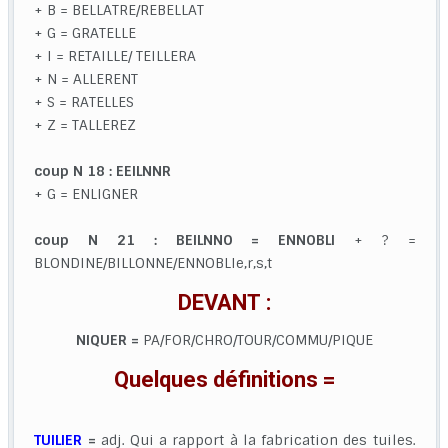
+ B = BELLATRE/REBELLAT
+ G = GRATELLE
+ I = RETAILLE/ TEILLERA
+ N = ALLERENT
+ S = RATELLES
+ Z = TALLEREZ
coup N 18 : EEILNNR
+ G = ENLIGNER
coup N 21 : BEILNNO = ENNOBLI
+ ? =
BLONDINE/BILLONNE/ENNOBLIe,r,s,t
DEVANT :
NIQUER =
PA/FOR/CHRO/TOUR/COMMU/PIQUE
Quelques définitions =
TUILIER
=
adj. Qui a rapport à la fabrication des tuiles.