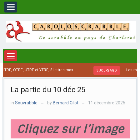
RE, OTRE, UTRE et YTRE, 8 lettres max
Les mots JAP
3 JOURS AGO
La partie du 10 déc 25
in
Souvrabble
by
Bernard Gilot
11 décembre 2025
—
—
Cliquez sur l’image