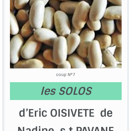
coup N°7
les SOLOS
d’Eric OISIVETE de
Nadine s t PAVANE