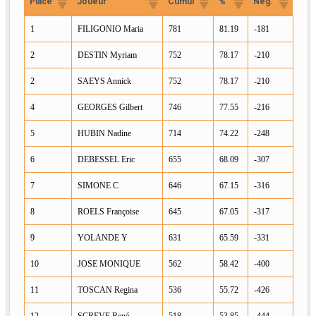
Place
Joueur
Cumul
%
Nég.
1
FILIGONIO Maria
781
81.19
-181
2
DESTIN Myriam
752
78.17
-210
2
SAEYS Annick
752
78.17
-210
4
GEORGES Gilbert
746
77.55
-216
5
HUBIN Nadine
714
74.22
-248
6
DEBESSEL Eric
655
68.09
-307
7
SIMONE C
646
67.15
-316
8
ROELS Françoise
645
67.05
-317
9
YOLANDE Y
631
65.59
-331
10
JOSE MONIQUE
562
58.42
-400
11
TOSCAN Regina
536
55.72
-426
12
SCREVE René
518
53.85
-444