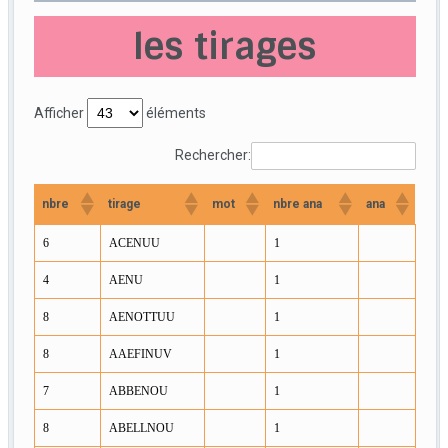
les tirages
Afficher
éléments
Rechercher:
nbre
tirage
mot
nbre ana
ana
6
ACENUU
1
4
AENU
1
8
AENOTTUU
1
8
AAEFINUV
1
7
ABBENOU
1
8
ABELLNOU
1