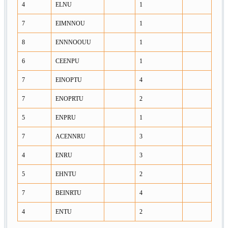
4
ELNU
1
7
EIMNNOU
1
8
ENNNOOUU
1
6
CEENPU
1
7
EINOPTU
4
7
ENOPRTU
2
5
ENPRU
1
7
ACENNRU
3
4
ENRU
3
5
EHNTU
2
7
BEINRTU
4
4
ENTU
2