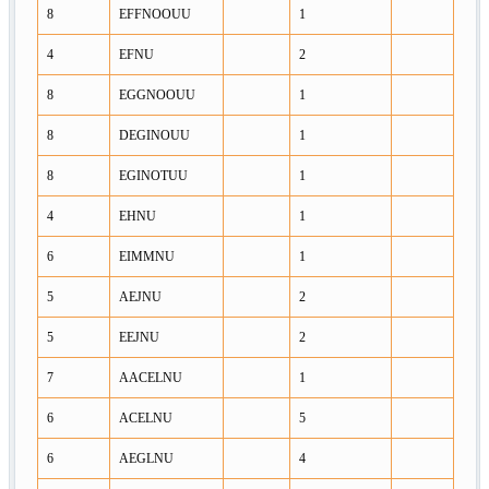
8
EFFNOOUU
1
4
EFNU
2
8
EGGNOOUU
1
8
DEGINOUU
1
8
EGINOTUU
1
4
EHNU
1
6
EIMMNU
1
5
AEJNU
2
5
EEJNU
2
7
AACELNU
1
6
ACELNU
5
6
AEGLNU
4