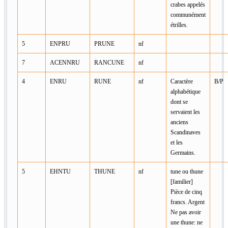
crabes appelés
communément
étrilles.
5
ENPRU
PRUNE
nf
7
ACENNRU
RANCUNE
nf
4
ENRU
RUNE
nf
Caractère
B/P
alphabétique
dont se
servaient les
anciens
Scandinaves
et les
Germains.
5
EHNTU
THUNE
nf
tune ou thune
[familier]
Pièce de cinq
francs. Argent
Ne pas avoir
une thune: ne