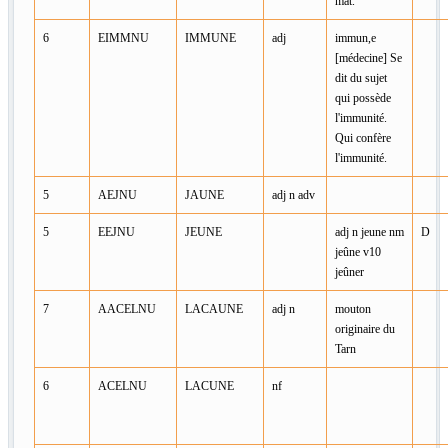
mât.
6
EIMMNU
IMMUNE
adj
immun,e
[médecine] Se
dit du sujet
qui possède
l'immunité.
Qui confère
l'immunité.
5
AEJNU
JAUNE
adj n adv
5
EEJNU
JEUNE
adj n jeune nm
D
jeûne v10
jeûner
7
AACELNU
LACAUNE
adj n
mouton
originaire du
Tarn
6
ACELNU
LACUNE
nf