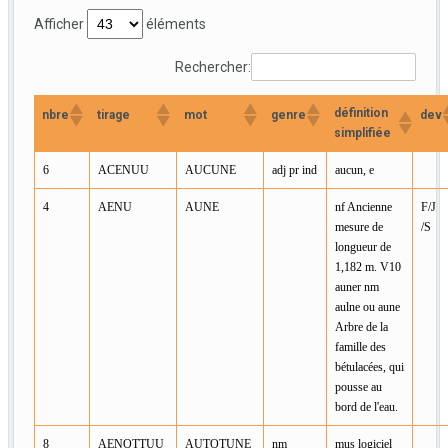
Afficher
éléments
Rechercher:
définition
nbre
tirage
mot
genre
dev
simplifiée
6
ACENUU
AUCUNE
adj pr ind
aucun, e
4
AENU
AUNE
nf Ancienne
F/J
mesure de
/S
longueur de
1,182 m. V10
auner nm
aulne ou aune
Arbre de la
famille des
bétulacées, qui
pousse au
bord de l'eau.
8
AENOTTUU
AUTOTUNE
nm
mus logiciel