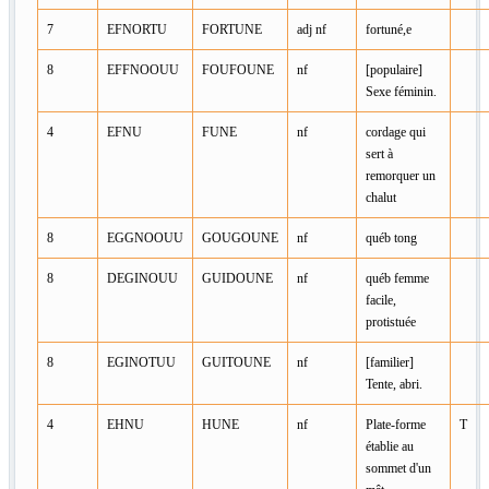
7
EFNORTU
FORTUNE
adj nf
fortuné,e
8
EFFNOOUU
FOUFOUNE
nf
[populaire]
Sexe féminin.
4
EFNU
FUNE
nf
cordage qui
sert à
remorquer un
chalut
8
EGGNOOUU
GOUGOUNE
nf
québ tong
8
DEGINOUU
GUIDOUNE
nf
québ femme
facile,
protistuée
8
EGINOTUU
GUITOUNE
nf
[familier]
Tente, abri.
4
EHNU
HUNE
nf
Plate-forme
T
établie au
sommet d'un