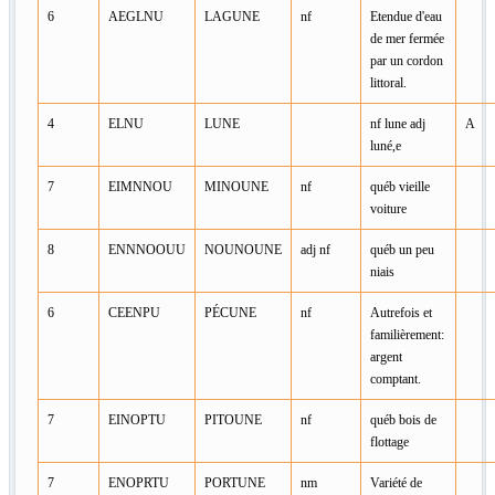
6
AEGLNU
LAGUNE
nf
Etendue d'eau
de mer fermée
par un cordon
littoral.
4
ELNU
LUNE
nf lune adj
A
luné,e
7
EIMNNOU
MINOUNE
nf
québ vieille
voiture
8
ENNNOOUU
NOUNOUNE
adj nf
québ un peu
niais
6
CEENPU
PÉCUNE
nf
Autrefois et
familièrement:
argent
comptant.
7
EINOPTU
PITOUNE
nf
québ bois de
flottage
7
ENOPRTU
PORTUNE
nm
Variété de