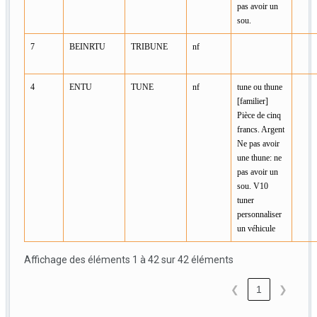
pas avoir un
sou.
7
BEINRTU
TRIBUNE
nf
4
ENTU
TUNE
nf
tune ou thune
[familier]
Pièce de cinq
francs. Argent
Ne pas avoir
une thune: ne
pas avoir un
sou. V10
tuner
personnaliser
un véhicule
Affichage des éléments 1 à 42 sur 42 éléments
❮
1
❯