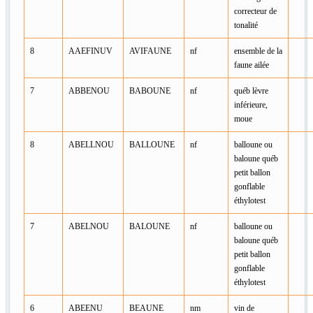
correcteur de
tonalité
8
AAEFINUV
AVIFAUNE
nf
ensemble de la
faune ailée
7
ABBENOU
BABOUNE
nf
québ lèvre
inférieure,
moue
8
ABELLNOU
BALLOUNE
nf
balloune ou
baloune québ
petit ballon
gonflable
éthylotest
7
ABELNOU
BALOUNE
nf
balloune ou
baloune québ
petit ballon
gonflable
éthylotest
6
ABEENU
BEAUNE
nm
vin de