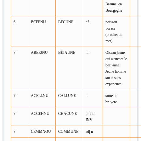
Beaune, en
Bourgogne
6
BCEENU
BÉCUNE
nf
poisson
vorace
(brochet de
mer)
7
ABEEJNU
BÉJAUNE
nm
Oiseau jeune
qui a encore le
bec jaune.
Jeune homme
sot et sans
expérience.
7
ACELLNU
CALLUNE
n
sorte de
bruyère
7
ACCEHNU
CHACUNE
pr ind
INV
7
CEMMNOU
COMMUNE
adj n