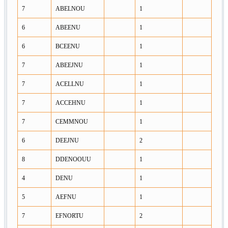
7
ABELNOU
1
6
ABEENU
1
6
BCEENU
1
7
ABEEJNU
1
7
ACELLNU
1
7
ACCEHNU
1
7
CEMMNOU
1
6
DEEJNU
2
8
DDENOOUU
1
4
DENU
1
5
AEFNU
1
7
EFNORTU
2