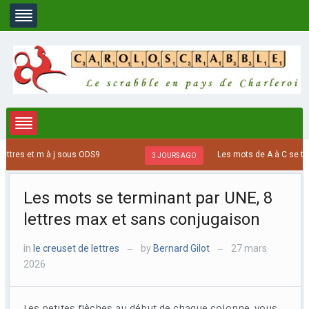
m à j sous ODS9
Les mots de A à C se terminant par
3 JOURS AGO
Les mots se terminant par UNE, 8
lettres max et sans conjugaison
in
le creuset de lettres
by
Bernard Gilot
27 mars
—
—
2026
Les petites flèches au début de chaque colonne, vous