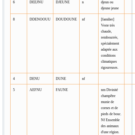
6
DEEJNU
DJEUNE
n
djeun ou
djeune jeune
8
DDENOOUU
DOUDOUNE
nf
[familier]
Veste très
chaude,
rembourrée,
spécialement
adaptée aux
conditions
climatiques
rigoureuses.
4
DENU
DUNE
nf
5
AEFNU
FAUNE
nm Divinité
champêtre
munie de
cornes et de
pieds de bouc.
Nf Ensemble
des animaux
d'une région.