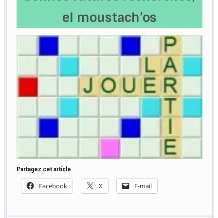
el moustach’os
Partagez cet article
Facebook
X
E-mail