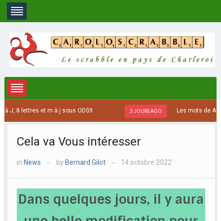
J, 8 lettres et m à j sous ODS9
Les mots de A à C 
3 JOURS AGO
Cela va Vous intéresser
in
News
by
Bernard Gilot
14 octobre 2022
—
—
Dans quelques jours, il y aura
une belle modification pour