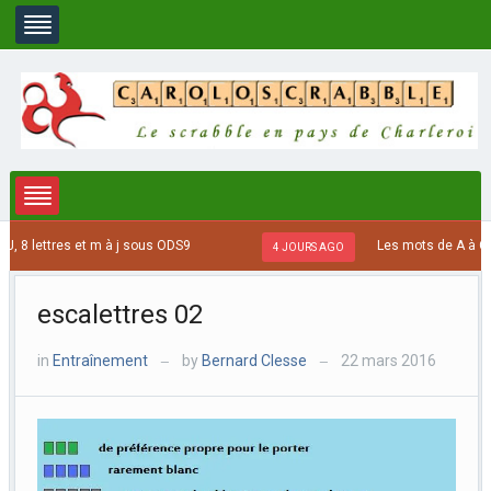
8 lettres et m à j sous ODS9
Les mots de A à C se 
4 JOURS AGO
escalettres 02
in
Entraînement
by
Bernard Clesse
22 mars 2016
—
—