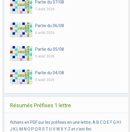
Partie du 07/08
7 août 2026
Partie du 06/08
6 août 2026
Partie du 05/08
5 août 2026
Partie du 04/08
5 août 2026
Résumés Préfixes 1 lettre
fichiers en PDF sur les préfixes en une lettre, A B C D E F G H I
J K L M N O P Q R S T U V W X Y Z et c’est fini