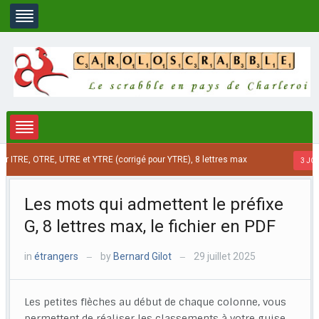
 ITRE, OTRE, UTRE et YTRE (corrigé pour YTRE), 8 lettres max
3 JOUR
Les mots qui admettent le préfixe
G, 8 lettres max, le fichier en PDF
in
étrangers
by
Bernard Gilot
29 juillet 2025
—
—
Les petites flèches au début de chaque colonne, vous
permettent de réaliser les classements à votre guise,