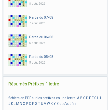
8 août 2026
Partie du 07/08
7 août 2026
Partie du 06/08
6 août 2026
Partie du 05/08
5 août 2026
Résumés Préfixes 1 lettre
fichiers en PDF sur les préfixes en une lettre, A B C D E F G H I
J K L M N O P Q R S T U V W X Y Z et c’est fini