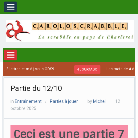
 8 lettres et m à j sous ODS9
Les mots de A à C se
4 JOURS AGO
Partie du 12/10
in
Entraînement
Parties à jouer
by
Michel
12
/
—
—
octobre 2025
Ceci est une partie 7