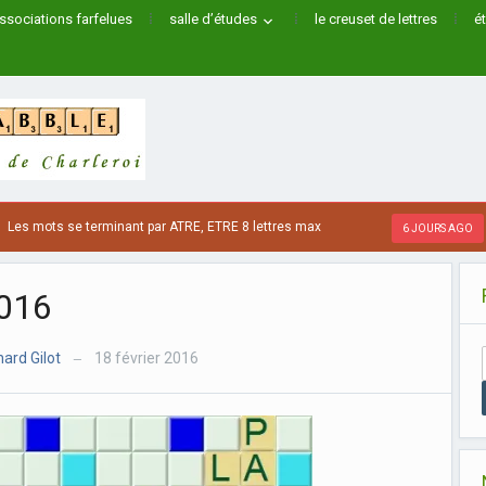
ssociations farfelues
salle d’études
le creuset de lettres
é
 mots se terminant par ATRE, ETRE 8 lettres max
L
6 JOURS AGO
2016
ard Gilot
18 février 2016
—