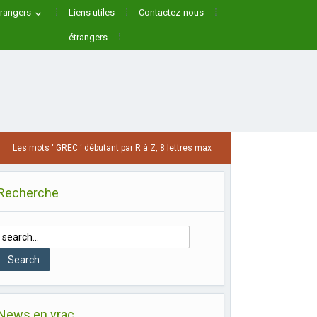
trangers
Liens utiles
Contactez-nous
étrangers
es mots ‘ GREC ‘ débutant par R à Z, 8 lettres max
1 SEMAINE AGO
Recherche
News en vrac