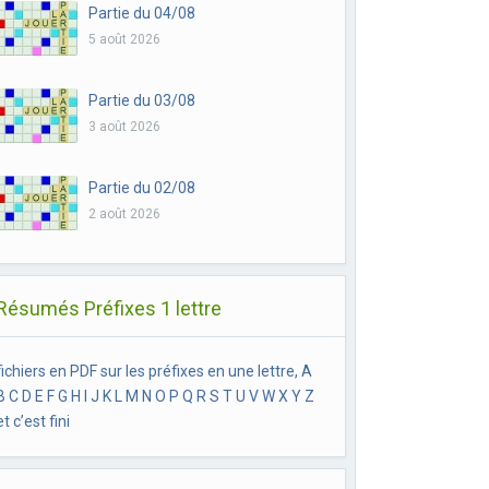
Partie du 04/08
5 août 2026
Partie du 03/08
3 août 2026
Partie du 02/08
2 août 2026
Résumés Préfixes 1 lettre
fichiers en PDF sur les préfixes en une lettre, A
B C D E F G H I J K L M N O P Q R S T U V W X Y Z
et c’est fini