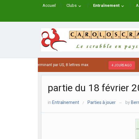
Accueil
Clubs
Entraînement
A
ts de A à C se terminant par US, 8 lettres max
Les
4 JOURS AGO
partie du 18 février 
in
Entraînement
Parties à jouer
by
Bern
/
—