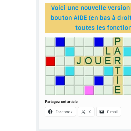
Voici une nouvelle version 
bouton AIDE (en bas à droit
toutes les foncti
Partagez cet article
Facebook
X
E-mail