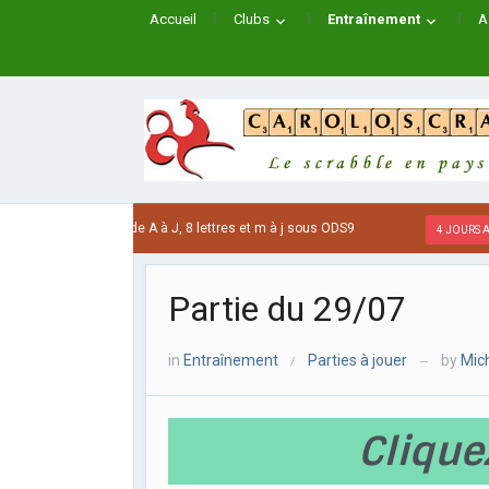
Accueil
Clubs
Entraînement
A
 mots JAPONAIS de A à J, 8 lettres et m à j sous ODS9
4 JOURS AGO
Partie du 29/07
in
Entraînement
Parties à jouer
by
Mic
/
—
Clique