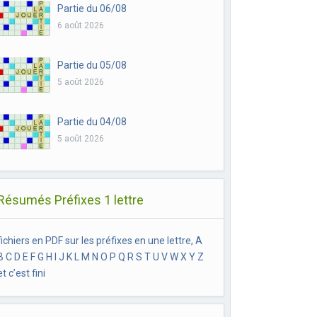
Partie du 06/08
6 août 2026
Partie du 05/08
5 août 2026
Partie du 04/08
5 août 2026
Résumés Préfixes 1 lettre
fichiers en PDF sur les préfixes en une lettre, A
B C D E F G H I J K L M N O P Q R S T U V W X Y Z
et c’est fini