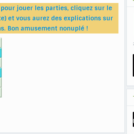
pour jouer les parties, cliquez sur le
e) et vous aurez des explications sur
ons. Bon amusement nonuplé !