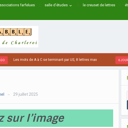
ssociations farfelues
salle d’études
le creuset de lettres
é
Les mots de A à C se terminant par US, 8 lettres max
6 JOURS AG
hel
29 juillet 2025
—
z sur l’image