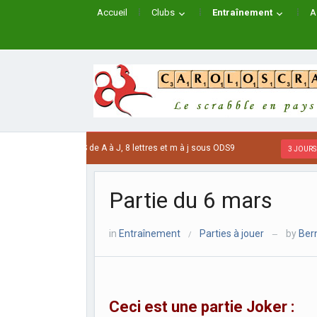
Accueil
Clubs
Entraînement
A
es mots JAPONAIS de A à J, 8 lettres et m à j sous ODS9
3 JOURS AG
Partie du 6 mars
in
Entraînement
Parties à jouer
by
Bern
/
—
Ceci est une partie Joker :