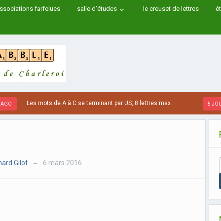
ssociations farfelues
salle d’études
le creuset de lettres
é
Les mots de A à C se terminant par US, 8 lettres max
O
5 JOURS 
ard Gilot
6 mars 2016
—