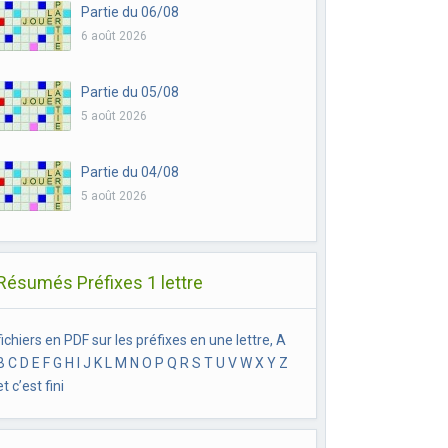
Partie du 06/08
6 août 2026
Partie du 05/08
5 août 2026
Partie du 04/08
5 août 2026
Résumés Préfixes 1 lettre
fichiers en PDF sur les préfixes en une lettre, A
B C D E F G H I J K L M N O P Q R S T U V W X Y Z
et c’est fini