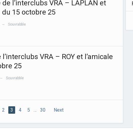
e de l’interclubs VRA – LAPLAN et
e du 15 octobre 25
Souvrabble
—
e l’interclubs VRA – ROY et l’amicale
obre 25
Souvrabble
—
2
3
4
5
…
30
Next