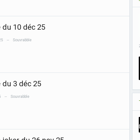
e du 10 déc 25
25
Souvrabble
—
e du 3 déc 25
5
Souvrabble
—