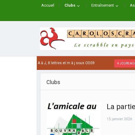
Accueil
Clubs
Entraînement
As
s JAPONAIS de A à J, 8 lettres et m à j sous ODS9
4 JOURS AGO
Clubs
La parti
15 janvier 2026