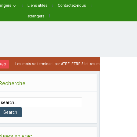
rangers
Liens utiles
Contactez-nous
étrangers
Les mots se terminant par ATRE, ETRE 8 lettres max
1 SEMAINE A
Recherche
News en vrac