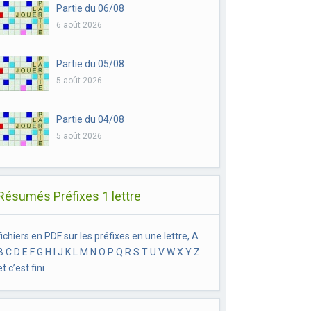
Partie du 06/08
6 août 2026
Partie du 05/08
5 août 2026
Partie du 04/08
5 août 2026
Résumés Préfixes 1 lettre
fichiers en PDF sur les préfixes en une lettre, A
B C D E F G H I J K L M N O P Q R S T U V W X Y Z
et c’est fini