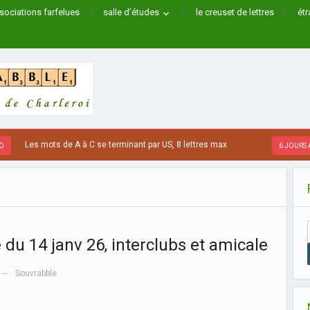
sociations farfelues
salle d’études
le creuset de lettres
ét
Les mots de A à C se terminant par US, 8 lettres max
6 JOURS AGO
e du 14 janv 26, interclubs et amicale
Souvrabble
—