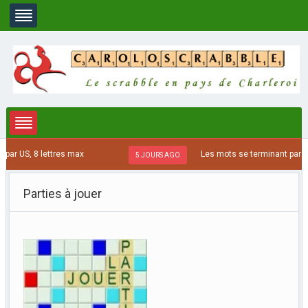
US, 8 lettres max
Les mots se terminant par ATRE,
5 JOURS AGO
Parties à jouer