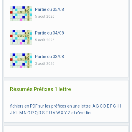
Partie du 05/08
5 août 2026
Partie du 04/08
5 août 2026
Partie du 03/08
3 août 2026
Résumés Préfixes 1 lettre
fichiers en PDF sur les préfixes en une lettre, A B C D E F G H I
J K L M N O P Q R S T U V W X Y Z et c’est fini