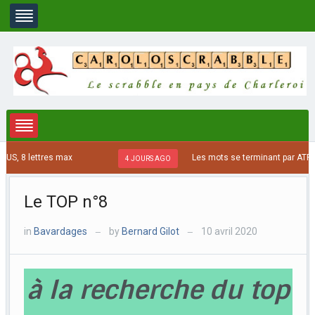
 8 lettres max
Les mots se terminant par ATRE, ETR
4 JOURS AGO
Le TOP n°8
in
Bavardages
by
Bernard Gilot
10 avril 2020
—
—
à la recherche du top