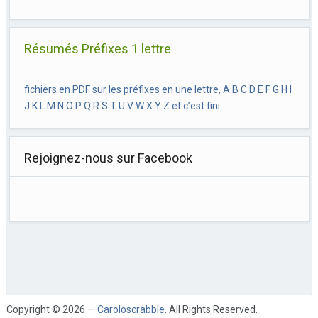
Résumés Préfixes 1 lettre
fichiers en PDF sur les préfixes en une lettre, A B C D E F G H I
J K L M N O P Q R S T U V W X Y Z et c’est fini
Rejoignez-nous sur Facebook
Copyright © 2026 —
Caroloscrabble
. All Rights Reserved.