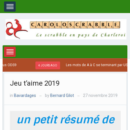
s ODS9
Les mots de A à C se terminant par US, 8 le
4 JOURS AGO
Jeu t’aime 2019
in
Bavardages
by
Bernard Gilot
27 novembre 2019
—
—
un petit résumé de