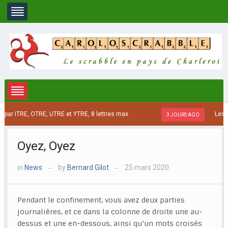
ar ITRE, OTRE, UTRE et YTRE, 8 lettres max
Les mo
3 JOURS AGO
Oyez, Oyez
in
News
by
Bernard Gilot
25 mars 2020
—
—
Pendant le confinement, vous avez deux parties
journalières, et ce dans la colonne de droite une au-
dessus et une en-dessous, ainsi qu’un mots croisés