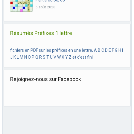
6 août 2026
Résumés Préfixes 1 lettre
fichiers en PDF sur les préfixes en une lettre, A B C D E F G H I
J K L M N O P Q R S T U V W X Y Z et c’est fini
Rejoignez-nous sur Facebook