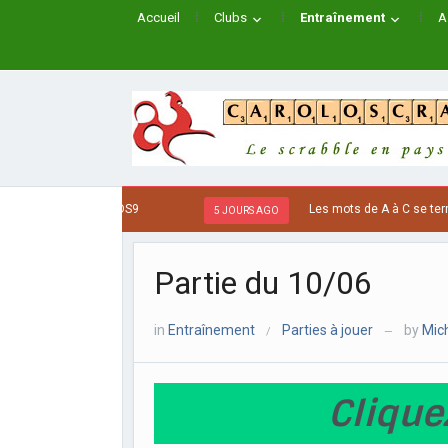
Accueil
Clubs
Entraînement
A
s et m à j sous ODS9
Les mots de A à C se terminan
5 JOURS AGO
Partie du 10/06
in
Entraînement
Parties à jouer
by
Mic
/
—
Clique