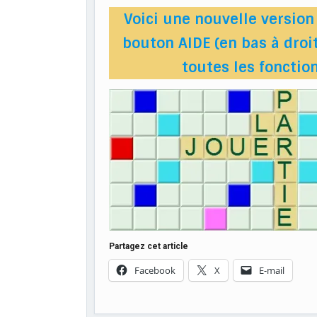
Voici une nouvelle version 
bouton AIDE (en bas à droit
toutes les foncti
Partagez cet article
Facebook
X
E-mail