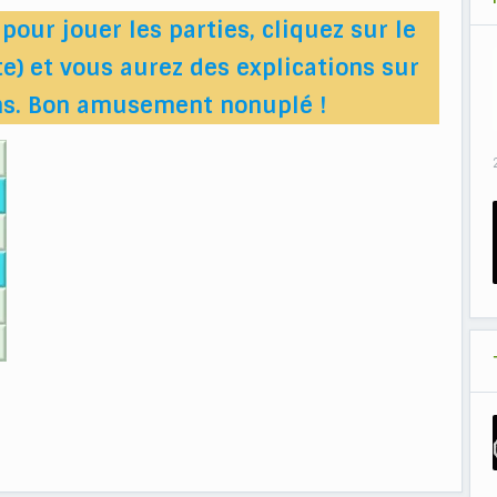
pour jouer les parties, cliquez sur le
e) et vous aurez des explications sur
ons. Bon amusement nonuplé !