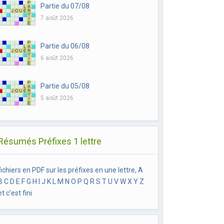
Partie du 07/08
7 août 2026
Partie du 06/08
6 août 2026
Partie du 05/08
5 août 2026
Résumés Préfixes 1 lettre
fichiers en PDF sur les préfixes en une lettre, A
B C D E F G H I J K L M N O P Q R S T U V W X Y Z
et c’est fini