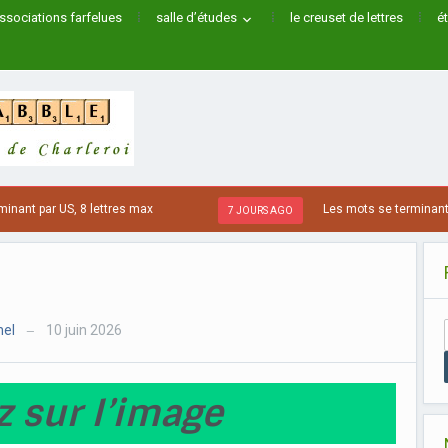
ssociations farfelues
salle d’études
le creuset de lettres
é
t par US, 8 lettres max
Les mots se terminant par 
7 JOURS AGO
hel
10 juin 2026
—
z sur l’image