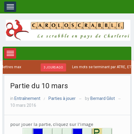
lettres max
Les mots se terminant par ATRE, ETRE 
3 JOURS AGO
Partie du 10 mars
in
Entraînement
Parties à jouer
by
Bernard Gilot
/
—
—
10 mars 2016
pour jouer la partie, cliquez sur l’image