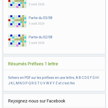
5 août 2026
Partie du 03/08
3 août 2026
Partie du 02/08
2 août 2026
Résumés Préfixes 1 lettre
fichiers en PDF sur les préfixes en une lettre, A B C D E F G H I
J K L M N O P Q R S T U V W X Y Z et c’est fini
Rejoignez-nous sur Facebook