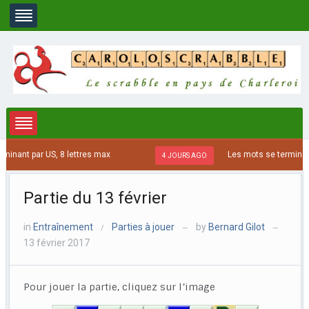
inant par US, 8 lettres max
Les mots se terminant 
4 JOURS AGO
Partie du 13 février
in
Entraînement
Parties à jouer
by
Bernard Gilot
/
—
—
13 février 2017
Pour jouer la partie, cliquez sur l’image