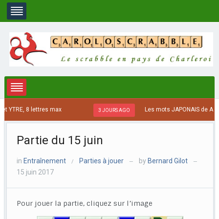
 YTRE, 8 lettres max
Les mots JAPONAIS de A à J, 
3 JOURS AGO
Partie du 15 juin
in
Entraînement
Parties à jouer
by
Bernard Gilot
/
—
—
15 juin 2017
Pour jouer la partie, cliquez sur l’image