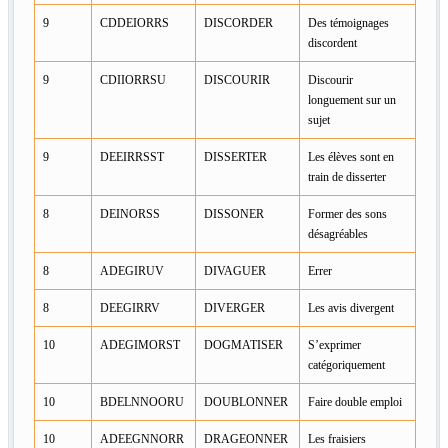
9
CDDEIORRS
DISCORDER
Des témoignages
discordent
9
CDIIORRSU
DISCOURIR
Discourir
longuement sur un
sujet
9
DEEIRRSST
DISSERTER
Les élèves sont en
train de disserter
8
DEINORSS
DISSONER
Former des sons
désagréables
8
ADEGIRUV
DIVAGUER
Errer
8
DEEGIRRV
DIVERGER
Les avis divergent
10
ADEGIMORST
DOGMATISER
S’exprimer
catégoriquement
10
BDELNNOORU
DOUBLONNER
Faire double emploi
10
ADEEGNNORR
DRAGEONNER
Les fraisiers