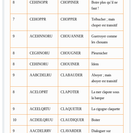
8
CEHINOPR
CHOPINER
Boire plus qu’il ne
faut !
7
CEHOPPR
CHOPPER
Trébucher ; mais
choper est transitif
9
ACEHNNORU
CHOUANNER
Guerroyer comme
les chouans
8
CEGHNORU
CHOUGNER
Pleurnicher
8
CEHINORU
CHOUINER
Idem
9
AABCDELRU
CLABAUDER
Aboyer ; mais
aboyer est transitif
8
ACELOPRT
CLAPOTER
La mer clapote sous
la barque
9
ACEELQRTU
CLAQUETER
La cigogne claquette
10
ACDEILQRUU
CLAUDIQUER
Boiter
9
AACDELRRV
CLAVARDER
Dialoguer sur