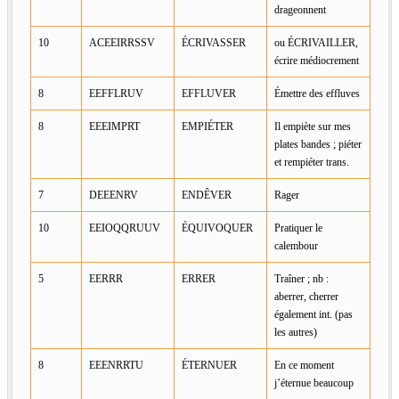
drageonnent
10
ACEEIRRSSV
ÉCRIVASSER
ou ÉCRIVAILLER,
écrire médiocrement
8
EEFFLRUV
EFFLUVER
Émettre des effluves
8
EEEIMPRT
EMPIÉTER
Il empiète sur mes
plates bandes ; piéter
et rempiéter trans.
7
DEEENRV
ENDÊVER
Rager
10
EEIOQQRUUV
ÉQUIVOQUER
Pratiquer le
calembour
5
EERRR
ERRER
Traîner ; nb :
aberrer, cherrer
également int. (pas
les autres)
8
EEENRRTU
ÉTERNUER
En ce moment
j’éternue beaucoup