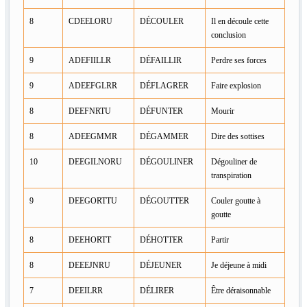
8
CDEELORU
DÉCOULER
Il en découle cette
conclusion
9
ADEFIILLR
DÉFAILLIR
Perdre ses forces
9
ADEEFGLRR
DÉFLAGRER
Faire explosion
8
DEEFNRTU
DÉFUNTER
Mourir
8
ADEEGMMR
DÉGAMMER
Dire des sottises
10
DEEGILNORU
DÉGOULINER
Dégouliner de
transpiration
9
DEEGORTTU
DÉGOUTTER
Couler goutte à
goutte
8
DEEHORTT
DÉHOTTER
Partir
8
DEEEJNRU
DÉJEUNER
Je déjeune à midi
7
DEEILRR
DÉLIRER
Être déraisonnable