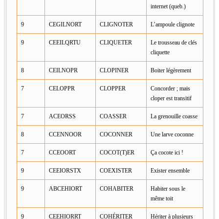
internet (queb.)
9
CEGILNORT
CLIGNOTER
L’ampoule clignote
9
CEEILQRTU
CLIQUETER
Le trousseau de clés
cliquette
8
CEILNOPR
CLOPINER
Boiter légèrement
7
CELOPPR
CLOPPER
Concorder ; mais
cloper est transitif
7
ACEORSS
COASSER
La grenouille coasse
8
CCENNOOR
COCONNER
Une larve coconne
7
CCEOORT
COCOT(T)ER
Ça cocote ici !
9
CEEIORSTX
COEXISTER
Exister ensemble
9
ABCEHIORT
COHABITER
Habiter sous le
même toit
9
CEEHIORRT
COHÉRITER
Hériter à plusieurs