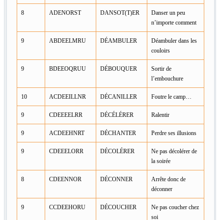
8
ADENORST
DANSOT(T)ER
Danser un peu
n’importe comment
9
ABDEELMRU
DÉAMBULER
Déambuler dans les
couloirs
9
BDEEOQRUU
DÉBOUQUER
Sortir de
l’embouchure
10
ACDEEILLNR
DÉCANILLER
Foutre le camp…
9
CDEEEELRR
DÉCÉLÉRER
Ralentir
9
ACDEEHNRT
DÉCHANTER
Perdre ses illusions
9
CDEEELORR
DÉCOLÉRER
Ne pas décolérer de
la soirée
8
CDEENNOR
DÉCONNER
Arrête donc de
déconner
9
CCDEEHORU
DÉCOUCHER
Ne pas coucher chez
soi