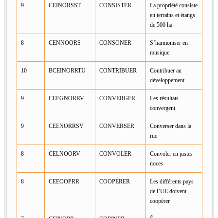
9
CEINORSST
CONSISTER
La propriété consiste
en terrains et étangs
de 500 ha
8
CENNOORS
CONSONER
S’harmoniser en
musique
10
BCEINORRTU
CONTRIBUER
Contribuer au
développement
9
CEEGNORRV
CONVERGER
Les résultats
convergent
9
CEENORRSV
CONVERSER
Converser dans la
rue
8
CELNOORV
CONVOLER
Convoler en justes
noces
8
CEEOOPRR
COOPÉRER
Les différents pays
de l’UE doivent
coopérer