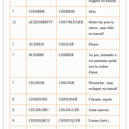
exagérer est transitif
7
CEEHRRR
CHERRER
Idem
12
()CEEEHRRTTV
CHEVRET(T)ER
Mettre bas pour la
chèvre ; mais bêler
est transitif
7
ACEHILR
CHIALER
Pleurer
7
BCEHIRR
CHIBRER
Au jass, demander à
son partenaire quelle
sera la couleur
d'atout
7
CEGHINR
CHIGNER
Pleurnicher ; mais
rechigner est transitif
9
CEHIINORS
CHINOISER
Chicaner, ergoter
9
CEGHILNRU
CHLINGUER
Sentir mauvais
9
CEEHNQRUU
CHNEUQUER
Fouiner (helv.)