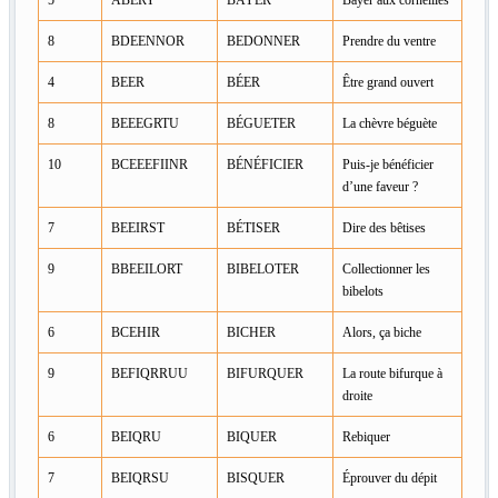
8
BDEENNOR
BEDONNER
Prendre du ventre
4
BEER
BÉER
Être grand ouvert
8
BEEEGRTU
BÉGUETER
La chèvre béguète
10
BCEEEFIINR
BÉNÉFICIER
Puis-je bénéficier
d’une faveur ?
7
BEEIRST
BÉTISER
Dire des bêtises
9
BBEEILORT
BIBELOTER
Collectionner les
bibelots
6
BCEHIR
BICHER
Alors, ça biche
9
BEFIQRRUU
BIFURQUER
La route bifurque à
droite
6
BEIQRU
BIQUER
Rebiquer
7
BEIQRSU
BISQUER
Éprouver du dépit