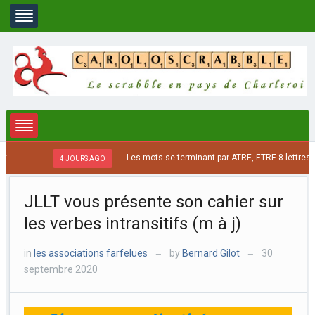
Les mots se terminant par ATRE, ETRE 8 lettres max
4 JOURS AGO
JLLT vous présente son cahier sur
les verbes intransitifs (m à j)
in
les associations farfelues
by
Bernard Gilot
30
—
—
septembre 2020