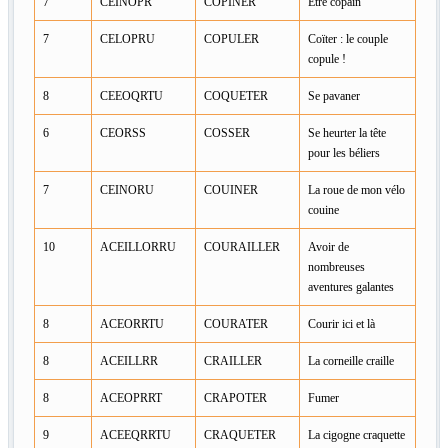
7
CEINOPR
COPINER
Être copain
7
CELOPRU
COPULER
Coïter : le couple
copule !
8
CEEOQRTU
COQUETER
Se pavaner
6
CEORSS
COSSER
Se heurter la tête
pour les béliers
7
CEINORU
COUINER
La roue de mon vélo
couine
10
ACEILLORRU
COURAILLER
Avoir de
nombreuses
aventures galantes
8
ACEORRTU
COURATER
Courir ici et là
8
ACEILLRR
CRAILLER
La corneille craille
8
ACEOPRRT
CRAPOTER
Fumer
9
ACEEQRRTU
CRAQUETER
La cigogne craquette