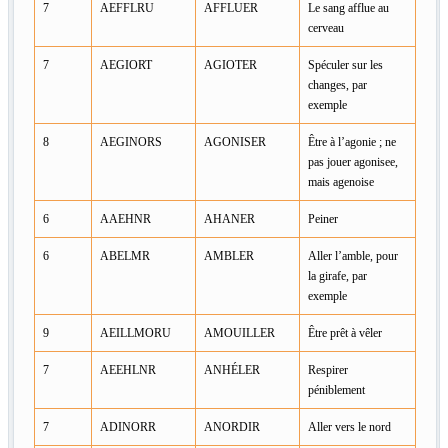
7
AEFFLRU
AFFLUER
Le sang afflue au
cerveau
7
AEGIORT
AGIOTER
Spéculer sur les
changes, par
exemple
8
AEGINORS
AGONISER
Être à l’agonie ; ne
pas jouer agonisee,
mais agenoise
6
AAEHNR
AHANER
Peiner
6
ABELMR
AMBLER
Aller l’amble, pour
la girafe, par
exemple
9
AEILLMORU
AMOUILLER
Être prêt à vêler
7
AEEHLNR
ANHÉLER
Respirer
péniblement
7
ADINORR
ANORDIR
Aller vers le nord