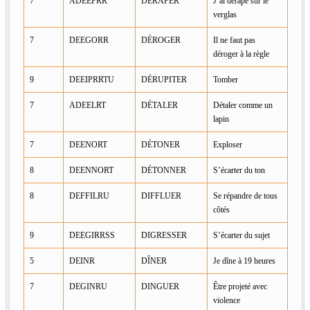
7
ADEEPRR
DÉRAPER
J’ai dérapé sur le
verglas
7
DEEGORR
DÉROGER
Il ne faut pas
déroger à la règle
9
DEEIPRRTU
DÉRUPITER
Tomber
7
ADEELRT
DÉTALER
Détaler comme un
lapin
7
DEENORT
DÉTONER
Exploser
8
DEENNORT
DÉTONNER
S’écarter du ton
8
DEFFILRU
DIFFLUER
Se répandre de tous
côtés
9
DEEGIRRSS
DIGRESSER
S’écarter du sujet
5
DEINR
DÎNER
Je dîne à 19 heures
7
DEGINRU
DINGUER
Être projeté avec
violence