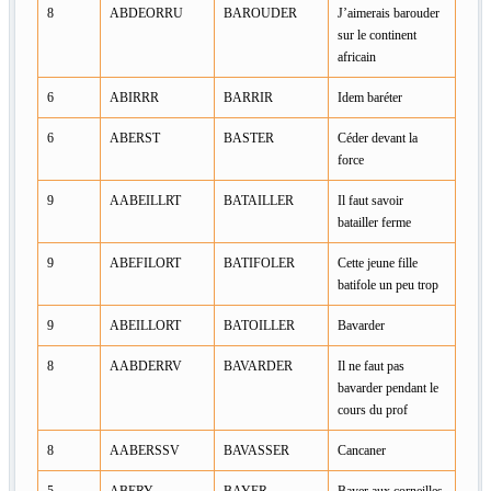
8
ABDEORRU
BAROUDER
J’aimerais barouder
sur le continent
africain
6
ABIRRR
BARRIR
Idem baréter
6
ABERST
BASTER
Céder devant la
force
9
AABEILLRT
BATAILLER
Il faut savoir
batailler ferme
9
ABEFILORT
BATIFOLER
Cette jeune fille
batifole un peu trop
9
ABEILLORT
BATOILLER
Bavarder
8
AABDERRV
BAVARDER
Il ne faut pas
bavarder pendant le
cours du prof
8
AABERSSV
BAVASSER
Cancaner
5
ABERY
BAYER
Bayer aux corneilles