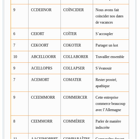
9
CCDEIINOR
COÏNCIDER
Nous avons fait
coïncider nos dates
de vacances
6
CEIORT
COÏTER
S’accoupler
7
CEKOORT
COKOTER
Partager un kot
10
ABCELLOORR
COLLABORER
Travailler ensemble
9
ACELLOPRS
COLLAPSER
S’évanouir
7
ACEMORT
COMATER
Rester prostré,
apathique
9
CCEEMMORR
COMMERCER
Cette entreprise
commerce beaucoup
avec l’Allemagne
8
CEEMMORR
COMMÉRER
Parler de manière
indiscrète
11
AACEIMOPRRT
COMPARAÎTRE
Comparaître devant