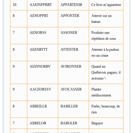
10
AAEINPPRRT
APPARTENIR
Ce livre m’appartient
8
AENOPPRT
APPONTER
Atterrir sur un
bateau
7
AENORSS
ASSONER
Produire une
répétition de sons
8
AEENRTTT
ATTENTER
Attenter à la pudeur
est un crime
9
AEINNORRV
AVIRONNER
Quand un
Québécois pagaye, il
avironne !
9
AACEORSSV
AVOCASSER
Plaider
médiocrement
8
ABBEILLR
BABILLER
Parler, beaucoup, de
rien
7
ABBELOR
BABOLER
Bégayer