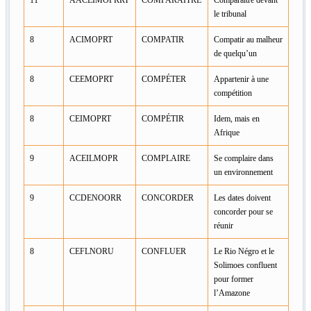
le tribunal
8
ACIMOPRT
COMPATIR
Compatir au malheur
de quelqu’un
8
CEEMOPRT
COMPÉTER
Appartenir à une
compétition
8
CEIMOPRT
COMPÉTIR
Idem, mais en
Afrique
9
ACEILMOPR
COMPLAIRE
Se complaire dans
un environnement
9
CCDENOORR
CONCORDER
Les dates doivent
concorder pour se
réunir
8
CEFLNORU
CONFLUER
Le Rio Négro et le
Solimoes confluent
pour former
l’Amazone