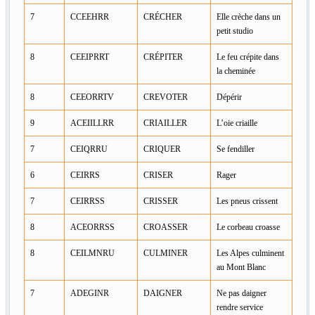
7
CCEEHRR
CRÉCHER
Elle crèche dans un
petit studio
8
CEEIPRRT
CRÉPITER
Le feu crépite dans
la cheminée
8
CEEORRTV
CREVOTER
Dépérir
9
ACEIILLRR
CRIAILLER
L’oie criaille
7
CEIQRRU
CRIQUER
Se fendiller
6
CEIRRS
CRISER
Rager
7
CEIRRSS
CRISSER
Les pneus crissent
8
ACEORRSS
CROASSER
Le corbeau croasse
8
CEILMNRU
CULMINER
Les Alpes culminent
au Mont Blanc
7
ADEGINR
DAIGNER
Ne pas daigner
rendre service