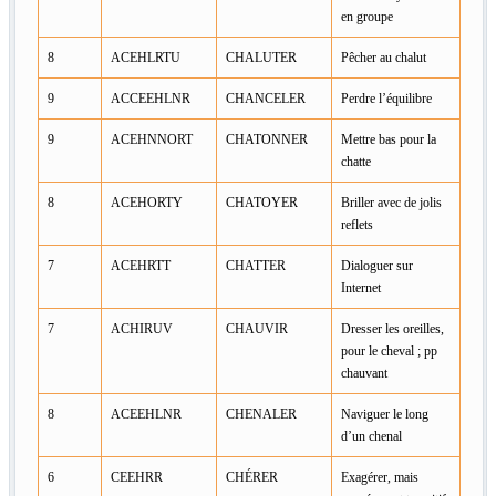
en groupe
8
ACEHLRTU
CHALUTER
Pêcher au chalut
9
ACCEEHLNR
CHANCELER
Perdre l’équilibre
9
ACEHNNORT
CHATONNER
Mettre bas pour la
chatte
8
ACEHORTY
CHATOYER
Briller avec de jolis
reflets
7
ACEHRTT
CHATTER
Dialoguer sur
Internet
7
ACHIRUV
CHAUVIR
Dresser les oreilles,
pour le cheval ; pp
chauvant
8
ACEEHLNR
CHENALER
Naviguer le long
d’un chenal
6
CEEHRR
CHÉRER
Exagérer, mais