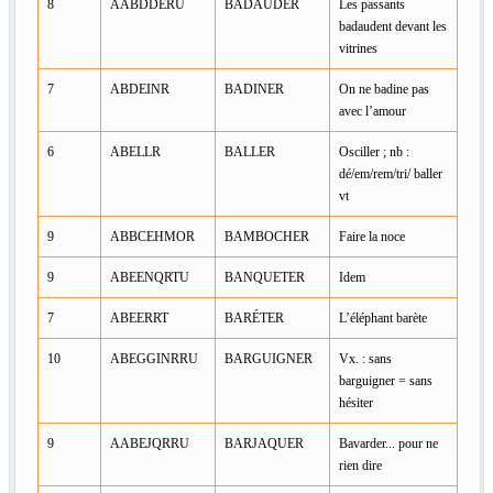
8
AABDDERU
BADAUDER
Les passants
badaudent devant les
vitrines
7
ABDEINR
BADINER
On ne badine pas
avec l’amour
6
ABELLR
BALLER
Osciller ; nb :
dé/em/rem/tri/ baller
vt
9
ABBCEHMOR
BAMBOCHER
Faire la noce
9
ABEENQRTU
BANQUETER
Idem
7
ABEERRT
BARÉTER
L’éléphant barète
10
ABEGGINRRU
BARGUIGNER
Vx. : sans
barguigner = sans
hésiter
9
AABEJQRRU
BARJAQUER
Bavarder... pour ne
rien dire