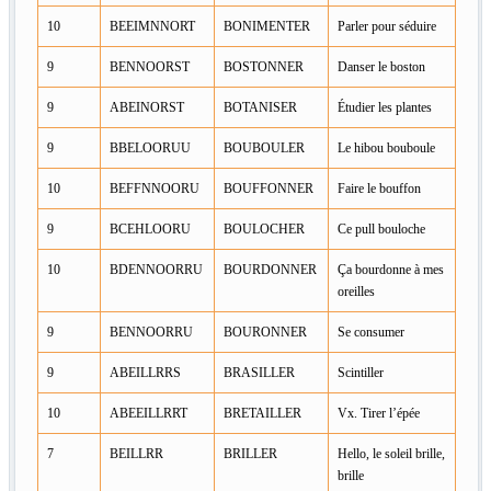
10
BEEIMNNORT
BONIMENTER
Parler pour séduire
9
BENNOORST
BOSTONNER
Danser le boston
9
ABEINORST
BOTANISER
Étudier les plantes
9
BBELOORUU
BOUBOULER
Le hibou bouboule
10
BEFFNNOORU
BOUFFONNER
Faire le bouffon
9
BCEHLOORU
BOULOCHER
Ce pull bouloche
10
BDENNOORRU
BOURDONNER
Ça bourdonne à mes
oreilles
9
BENNOORRU
BOURONNER
Se consumer
9
ABEILLRRS
BRASILLER
Scintiller
10
ABEEILLRRT
BRETAILLER
Vx. Tirer l’épée
7
BEILLRR
BRILLER
Hello, le soleil brille,
brille