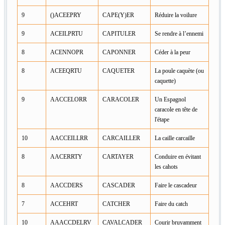
9
()ACEEPRY
CAPE(Y)ER
Réduire la voilure
9
ACEILPRTU
CAPITULER
Se rendre à l’ennemi
8
ACENNOPR
CAPONNER
Céder à la peur
8
ACEEQRTU
CAQUETER
La poule caquète (ou
caquette)
9
AACCELORR
CARACOLER
Un Espagnol
caracole en tête de
l'étape
10
AACCEILLRR
CARCAILLER
La caille carcaille
8
AACERRTY
CARTAYER
Conduire en évitant
les cahots
8
AACCDERS
CASCADER
Faire le cascadeur
7
ACCEHRT
CATCHER
Faire du catch
10
AAACCDELRV
CAVALCADER
Courir bruyamment