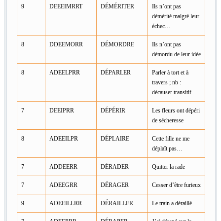
9
DEEEIMRRT
DÉMÉRITER
Ils n’ont pas
démérité malgré leur
échec…
8
DDEEMORR
DÉMORDRE
Ils n’ont pas
démordu de leur idée
8
ADEELPRR
DÉPARLER
Parler à tort et à
travers ; nb :
décauser transitif
7
DEEIPRR
DÉPÉRIR
Les fleurs ont dépéri
de sécheresse
8
ADEEILPR
DÉPLAIRE
Cette fille ne me
déplaît pas…
7
ADDEERR
DÉRADER
Quitter la rade
7
ADEEGRR
DÉRAGER
Cesser d’être furieux
9
ADEEILLRR
DÉRAILLER
Le train a déraillé