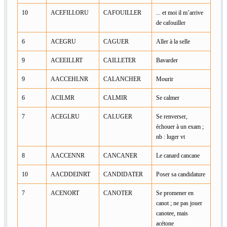
10
ACEFILLORU
CAFOUILLER
... et moi il m’arrive
de cafouiller
6
ACEGRU
CAGUER
Aller à la selle
9
ACEEILLRT
CAILLETER
Bavarder
9
AACCEHLNR
CALANCHER
Mourir
6
ACILMR
CALMIR
Se calmer
7
ACEGLRU
CALUGER
Se renverser,
échouer à un exam ;
nb : luger vt
8
AACCENNR
CANCANER
Le canard cancane
10
AACDDEINRT
CANDIDATER
Poser sa candidature
7
ACENORT
CANOTER
Se promener en
canot ; ne pas jouer
canotee, mais
acétone