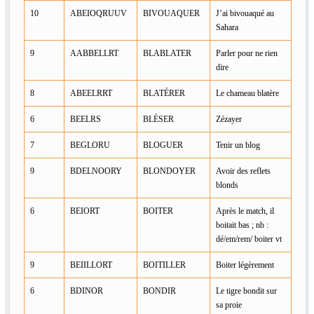
10
ABEIOQRUUV
BIVOUAQUER
J’ai bivouaqué au
Sahara
9
AABBELLRT
BLABLATER
Parler pour ne rien
dire
8
ABEELRRT
BLATÉRER
Le chameau blatère
6
BEELRS
BLÉSER
Zézayer
7
BEGLORU
BLOGUER
Tenir un blog
9
BDELNOORY
BLONDOYER
Avoir des reflets
blonds
6
BEIORT
BOITER
Après le match, il
boitait bas ; nb :
dé/em/rem/ boiter vt
9
BEIILLORT
BOITILLER
Boiter légèrement
6
BDINOR
BONDIR
Le tigre bondit sur
sa proie