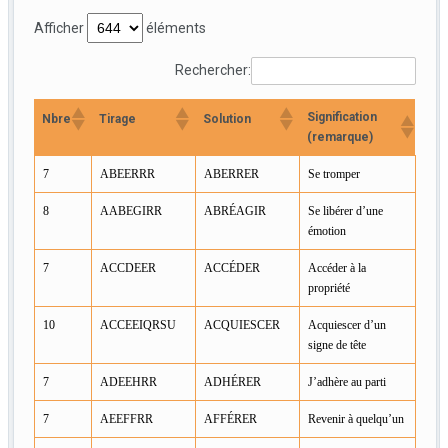
Afficher
éléments
Rechercher:
Signification
Nbre
Tirage
Solution
(remarque)
7
ABEERRR
ABERRER
Se tromper
8
AABEGIRR
ABRÉAGIR
Se libérer d’une
émotion
7
ACCDEER
ACCÉDER
Accéder à la
propriété
10
ACCEEIQRSU
ACQUIESCER
Acquiescer d’un
signe de tête
7
ADEEHRR
ADHÉRER
J’adhère au parti
7
AEEFFRR
AFFÉRER
Revenir à quelqu’un