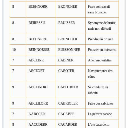
8
BCEHNORR
BRONCHER
Faire son travail
sans broncher
8
BEIRRSSU
BRUISSER
Synonyme de bruire,
mais non défectif
8
BCEHNRRU
BRUNCHER
Prendre un brunch
10
BEINNORSSU
BUISSONNER
Pousser en buissons
7
ABCEINR
CABINER
Aller aux toilettes
7
ABCEORT
CABOTER
Naviguer près des
côtes
9
ABCEINORT
CABOTINER
Se conduire en
cabotin
9
ABCEILORR
CABRIOLER
Faire des cabrioles
7
AABCCER
CACABER
La perdrix cacabe
8
AACCDERR
CACARDER
L’oie cacarde…