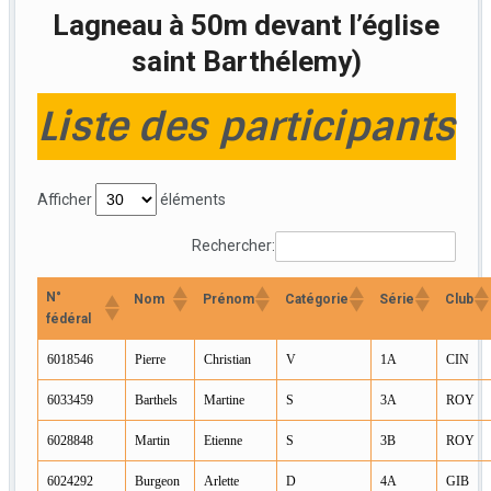
Lagneau à 50m devant l’église
saint Barthélemy)
Liste des participants
Afficher
éléments
Rechercher:
N°
Nom
Prénom
Catégorie
Série
Club
fédéral
6018546
Pierre
Christian
V
1A
CIN
6033459
Barthels
Martine
S
3A
ROY
6028848
Martin
Etienne
S
3B
ROY
6024292
Burgeon
Arlette
D
4A
GIB