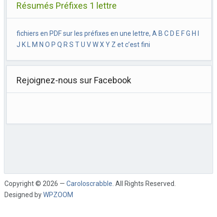
Résumés Préfixes 1 lettre
fichiers en PDF sur les préfixes en une lettre, A B C D E F G H I
J K L M N O P Q R S T U V W X Y Z et c’est fini
Rejoignez-nous sur Facebook
Copyright © 2026 —
Caroloscrabble
. All Rights Reserved.
Designed by
WPZOOM