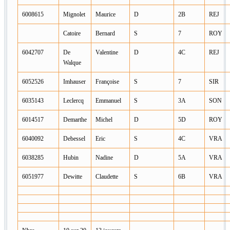
6008615
Mignolet
Maurice
D
2B
REJ
Catoire
Bernard
S
7
ROY
6042707
De
Valentine
D
4C
REJ
Walque
6052526
Imhauser
Françoise
S
7
SIR
6035143
Leclercq
Emmanuel
S
3A
SON
6014517
Demarthe
Michel
D
5D
ROY
6040092
Debessel
Eric
S
4C
VRA
6038285
Hubin
Nadine
D
5A
VRA
6051977
Dewitte
Claudette
S
6B
VRA