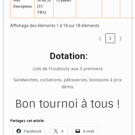
Nbre
10 sur 20
13 joueurs
d'inscriptions
(3/5
VRA)
Affichage des éléments 1 à 18 sur 18 éléments
❮
1
❯
Dotation:
Lots de Troubouly aux 3 premiers
Sandwiches, collations, pâtisseries, boissons à prix
démo.
Bon tournoi à tous !
Partagez cet article
Facebook
X
E-mail