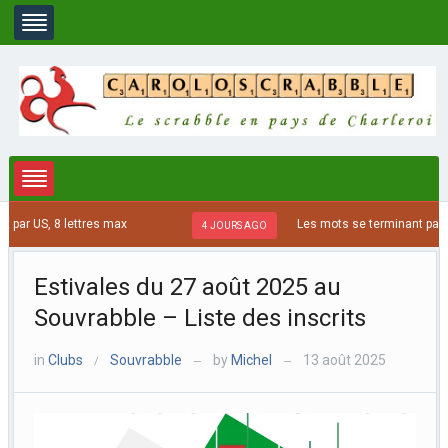
r US, 8 lettres max
Les mots se terminant par ATR
4 JOURS AGO
Estivales du 27 août 2025 au
Souvrabble – Liste des inscrits
in
Clubs
Souvrabble
by
Michel
13 août 2025
/
—
—