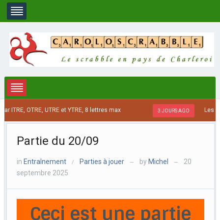
r ITRE, OTRE, UTRE et YTRE, 8 lettres max
Les mots
3 JOURS AGO
Partie du 20/09
in
Entraînement
Parties à jouer
by
Michel
20
/
—
—
septembre 2025
Ceci est une partie